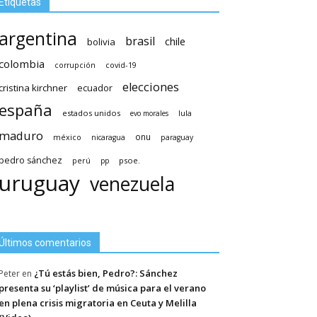
Etiquetas
argentina
brasil
chile
bolivia
colombia
covid-19
corrupción
elecciones
cristina kirchner
ecuador
españa
estados unidos
lula
evo morales
maduro
méxico
onu
nicaragua
paraguay
pedro sánchez
psoe.
perú
pp
uruguay
venezuela
Últimos comentarios
¿Tú estás bien, Pedro?: Sánchez
Peter
en
presenta su ‘playlist’ de música para el verano
en plena crisis migratoria en Ceuta y Melilla