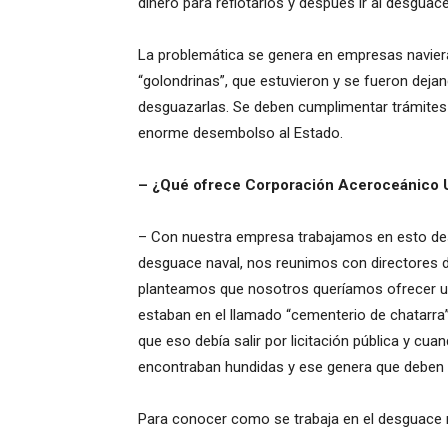
dinero para reflotarlos y después ir al desguace
La problemática se genera en empresas naviera
“golondrinas”, que estuvieron y se fueron deja
desguazarlas. Se deben cumplimentar trámites 
enorme desembolso al Estado.
– ¿Qué ofrece Corporación Aceroceánico 
– Con nuestra empresa trabajamos en esto 
desguace naval, nos reunimos con directores d
planteamos que nosotros queríamos ofrecer un 
estaban en el llamado “cementerio de chatarra
que eso debía salir por licitación pública y c
encontraban hundidas y ese genera que deben s
Para conocer como se trabaja en el desguace na