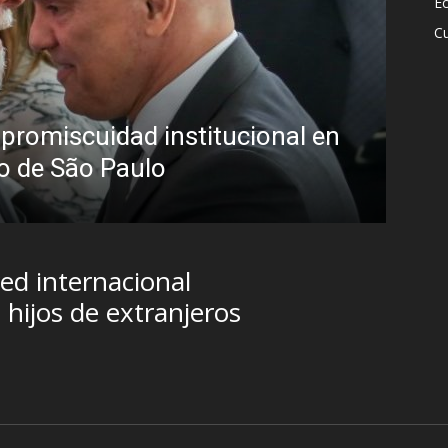
E
Cu
taba para bueno en la labor periodístic
errapar y terminar en un programa de
categoría en LUZU TV
6
red internacional
hijos de extranjeros