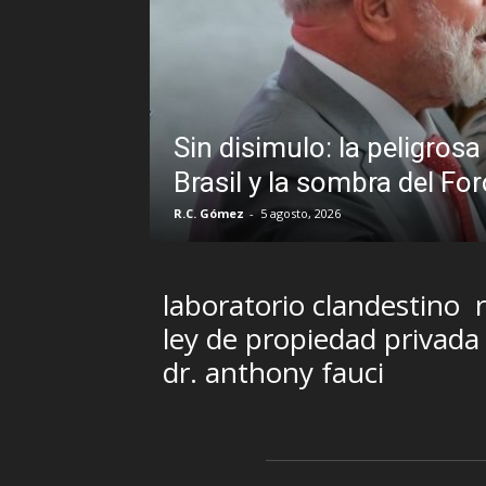
Diego Leuco pin
ad institucional en
pero prefirió d
ulo
streaming sin 
Iñigo Almuena
-
4 agosto, 202
laboratorio clandestino
ley de propiedad privada
dr. anthony fauci