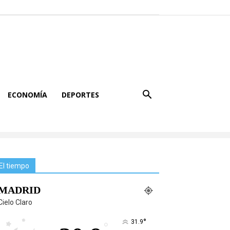
ECONOMÍA
DEPORTES
El tiempo
MADRID
Cielo Claro
°
31.9
°