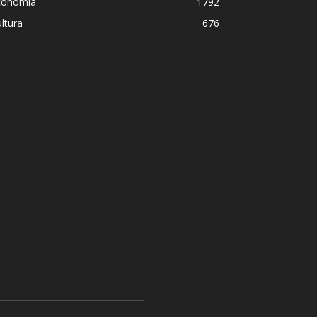
conomía
1792
ltura
676
a,
¿Padece Pedro Sánchez el “Sínd
Analistas debaten sobre el estilo 
presidente
R.C. Gómez
-
2 agosto, 2026