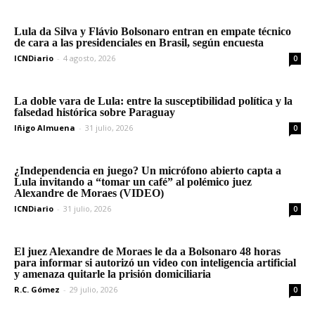
Lula da Silva y Flávio Bolsonaro entran en empate técnico
de cara a las presidenciales en Brasil, según encuesta
ICNDiario
-
4 agosto, 2026
0
La doble vara de Lula: entre la susceptibilidad política y la
falsedad histórica sobre Paraguay
Iñigo Almuena
-
31 julio, 2026
0
¿Independencia en juego? Un micrófono abierto capta a
Lula invitando a “tomar un café” al polémico juez
Alexandre de Moraes (VIDEO)
ICNDiario
-
31 julio, 2026
0
El juez Alexandre de Moraes le da a Bolsonaro 48 horas
para informar si autorizó un video con inteligencia artificial
y amenaza quitarle la prisión domiciliaria
R.C. Gómez
-
29 julio, 2026
0