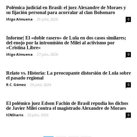
Polémica judicial en Brasil: el juez Alexandre de Moraes y
su fijación personal para acorralar al clan Bolsonaro
Iñigo Almuena
-
29 julio, 2026
0
Informe| El «doble rasero» de Lula en dos casos similares;
del enojo por la intromisión de Milei al activismo por
«Cristina Libre»
Iñigo Almuena
-
27 julio, 2026
0
Relato vs. Historia: La preocupante distorsión de Lula sobre
el pasado regional
R.C. Gómez
-
26 julio, 2026
0
El polémico juez Edson Fachin de Brasil repudia los dichos
de Javier Milei contra el magistrado Alexandre de Moraes
ICNDiario
-
26 julio, 2026
0