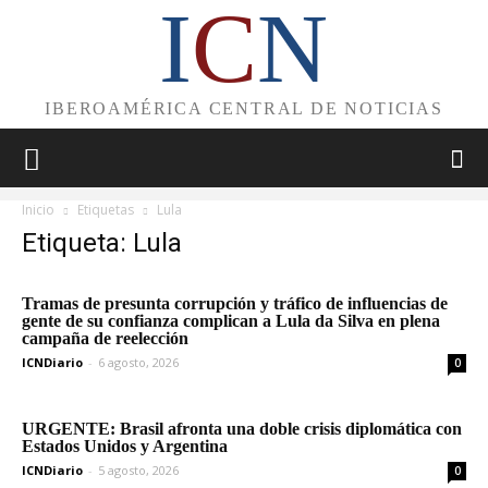
I
C
N
IBEROAMÉRICA CENTRAL DE NOTICIAS
Inicio
Etiquetas
Lula
Etiqueta: Lula
Tramas de presunta corrupción y tráfico de influencias de
gente de su confianza complican a Lula da Silva en plena
campaña de reelección
ICNDiario
-
6 agosto, 2026
0
URGENTE: Brasil afronta una doble crisis diplomática con
Estados Unidos y Argentina
ICNDiario
-
5 agosto, 2026
0