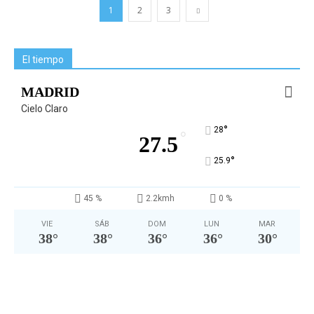
1
2
3
El tiempo
MADRID
Cielo Claro
°
28
°
27.5
°
25.9
45 %
2.2kmh
0 %
VIE
SÁB
DOM
LUN
MAR
38
°
38
°
36
°
36
°
30
°