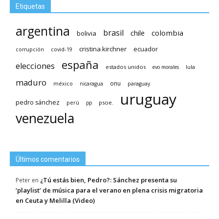
Etiquetas
argentina
brasil
chile
colombia
bolivia
cristina kirchner
ecuador
covid-19
corrupción
españa
elecciones
estados unidos
lula
evo morales
maduro
méxico
onu
nicaragua
paraguay
uruguay
pedro sánchez
psoe.
perú
pp
venezuela
Últimos comentarios
¿Tú estás bien, Pedro?: Sánchez presenta su
Peter
en
‘playlist’ de música para el verano en plena crisis migratoria
en Ceuta y Melilla (Video)