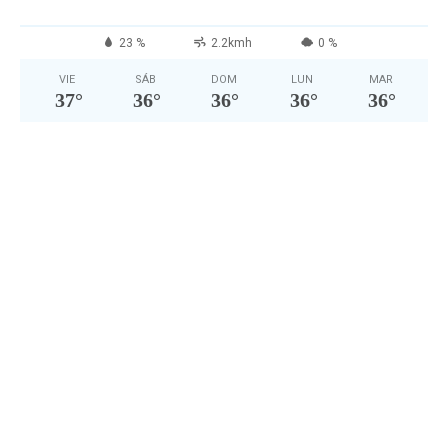
23 %
2.2kmh
0 %
VIE
SÁB
DOM
LUN
MAR
37
°
36
°
36
°
36
°
36
°