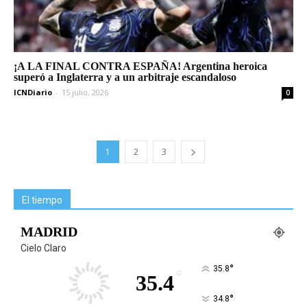
¡A LA FINAL CONTRA ESPAÑA! Argentina heroica
superó a Inglaterra y a un arbitraje escandaloso
ICNDiario
-
15 julio, 2026
0
1
2
3
El tiempo
MADRID
Cielo Claro
°
35.8
°
35.4
°
34.8