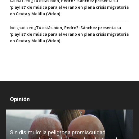
¿Tú estás bien, Pedro?: Sánchez presenta su
Karina L.
en
‘playlist’ de música para el verano en plena crisis migratoria
en Ceuta y Melilla (Video)
¿Tú estás bien, Pedro?: Sánchez presenta su
Indignado
en
‘playlist’ de música para el verano en plena crisis migratoria
en Ceuta y Melilla (Video)
Opinión
D
Sin disimulo: la peligrosa promiscuidad
p