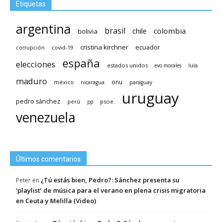
Etiquetas
argentina
brasil
chile
colombia
bolivia
cristina kirchner
ecuador
covid-19
corrupción
españa
elecciones
estados unidos
lula
evo morales
maduro
méxico
onu
nicaragua
paraguay
uruguay
pedro sánchez
psoe.
perú
pp
venezuela
Últimos comentarios
¿Tú estás bien, Pedro?: Sánchez presenta su
Peter
en
‘playlist’ de música para el verano en plena crisis migratoria
en Ceuta y Melilla (Video)