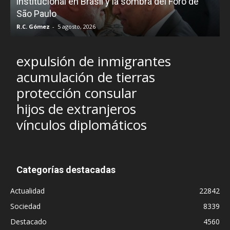
e
institucional en Brasil y la sombra del Foro de
São Paulo
R.C. Gómez
-
5 agosto, 2026
I
expulsión de inmigrantes
acumulación de tierras
protección consular
hijos de extranjeros
vínculos diplomáticos
Categorías destacadas
Actualidad
22842
Sociedad
8339
Destacado
4560