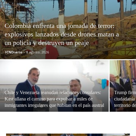
Colombia enfrenta una jornada de terror:
explosivos lanzados desde drones matan a
un policía y destruyen un peaje
ICNDiario
-
8 agosto, 2026
Chile y Venezuela reanudan relaciones consulares:
Trump firma
Kast allana el camino para expulsar a miles de
ciudadanía 
inmigrantes irregulares que habitan en el país austral
territorio