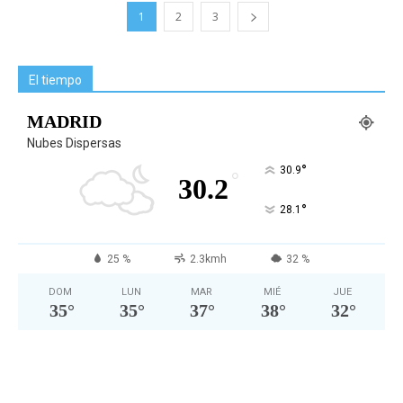
1
2
3
El tiempo
MADRID
Nubes Dispersas
°
30.9
°
30.2
°
28.1
25 %
2.3kmh
32 %
DOM
LUN
MAR
MIÉ
JUE
35
°
35
°
37
°
38
°
32
°