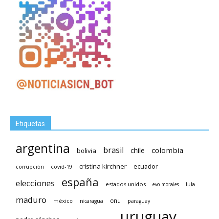
Etiquetas
argentina
brasil
chile
colombia
bolivia
cristina kirchner
ecuador
covid-19
corrupción
españa
elecciones
estados unidos
lula
evo morales
maduro
méxico
onu
nicaragua
paraguay
uruguay