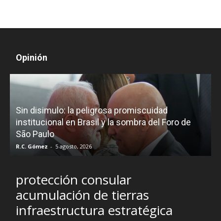
Opinión
D
Sin disimulo: la peligrosa promiscuidad
p
e
institucional en Brasil y la sombra del Foro de
São Paulo
R.C. Gómez
-
5 agosto, 2026
I
protección consular
acumulación de tierras
infraestructura estratégica