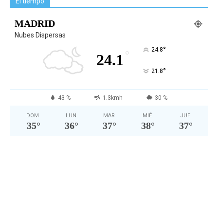
El tiempo
MADRID
Nubes Dispersas
°
24.8
°
24.1
°
21.8
43 %
1.3kmh
30 %
DOM
LUN
MAR
MIÉ
JUE
35
°
36
°
37
°
38
°
37
°