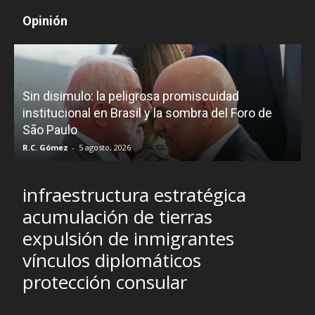
Opinión
D
Sin disimulo: la peligrosa promiscuidad
p
e
institucional en Brasil y la sombra del Foro de
São Paulo
R.C. Gómez
-
5 agosto, 2026
I
infraestructura estratégica
acumulación de tierras
expulsión de inmigrantes
vínculos diplomáticos
protección consular