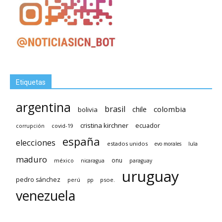
Etiquetas
argentina
brasil
chile
colombia
bolivia
cristina kirchner
ecuador
covid-19
corrupción
españa
elecciones
estados unidos
lula
evo morales
maduro
méxico
onu
nicaragua
paraguay
uruguay
pedro sánchez
psoe.
perú
pp
venezuela