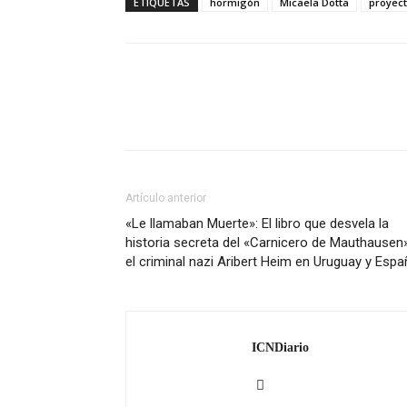
ETIQUETAS
hormigón
Micaela Dotta
proyec
Artículo anterior
«Le llamaban Muerte»: El libro que desvela la
historia secreta del «Carnicero de Mauthausen
el criminal nazi Aribert Heim en Uruguay y Espa
ICNDiario