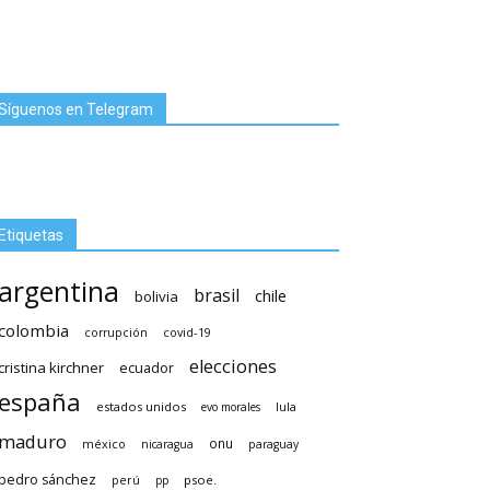
Síguenos en Telegram
Etiquetas
argentina
brasil
chile
bolivia
colombia
covid-19
corrupción
elecciones
cristina kirchner
ecuador
españa
estados unidos
lula
evo morales
maduro
méxico
onu
nicaragua
paraguay
pedro sánchez
psoe.
perú
pp