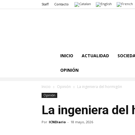
Staff
Contacto
INICIO
ACTUALIDAD
SOCIED
OPINIÓN
Inicio
Opinión
La ingeniera del hormigón
Opinión
La ingeniera del
Por
ICNDiario
-
18 mayo, 2026