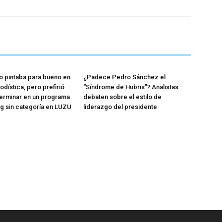
 pintaba para bueno en
¿Padece Pedro Sánchez el
iodística, pero prefirió
“Síndrome de Hubris”? Analistas
terminar en un programa
debaten sobre el estilo de
g sin categoría en LUZU
liderazgo del presidente