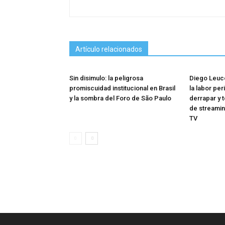
Artículo relacionados
Sin disimulo: la peligrosa
Diego Leuco
promiscuidad institucional en Brasil
la labor per
y la sombra del Foro de São Paulo
derrapar y 
de streamin
TV