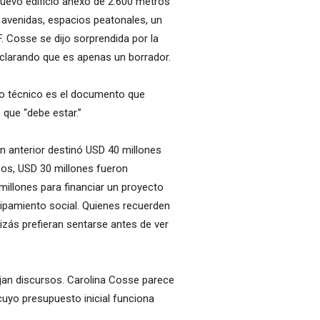
 nuevo edificio anexo de 2.600 metros
s avenidas, espacios peatonales, un
F. Cosse se dijo sorprendida por la
 aclarando que es apenas un borrador.
io técnico es el documento que
 que “debe estar.”
n anterior destinó USD 40 millones
esos, USD 30 millones fueron
illones para financiar un proyecto
quipamiento social. Quienes recuerden
uizás prefieran sentarse antes de ver
jan discursos. Carolina Cosse parece
cuyo presupuesto inicial funciona