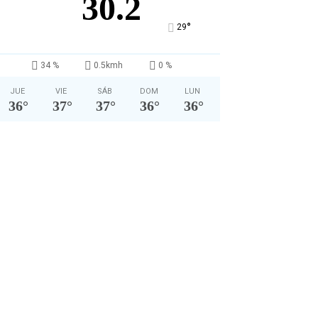
30.2
°
29
34 %
0.5kmh
0 %
JUE
VIE
SÁB
DOM
LUN
36
°
37
°
37
°
36
°
36
°