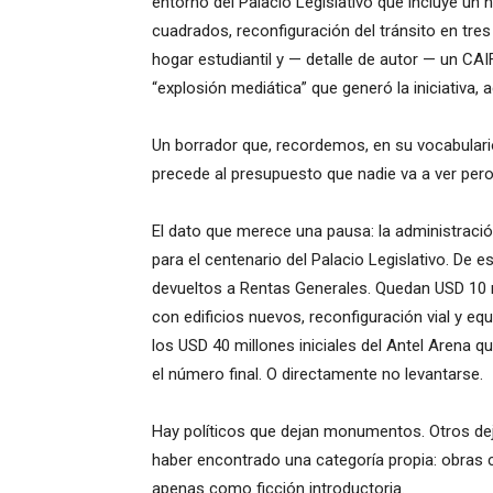
entorno del Palacio Legislativo que incluye un
cuadrados, reconfiguración del tránsito en tre
hogar estudiantil y — detalle de autor — un CAI
“explosión mediática” que generó la iniciativa,
Un borrador que, recordemos, en su vocabular
precede al presupuesto que nadie va a ver pero
El dato que merece una pausa: la administració
para el centenario del Palacio Legislativo. De 
devueltos a Rentas Generales. Quedan USD 10 m
con edificios nuevos, reconfiguración vial y e
los USD 40 millones iniciales del Antel Arena q
el número final. O directamente no levantarse.
Hay políticos que dejan monumentos. Otros de
haber encontrado una categoría propia: obras 
apenas como ficción introductoria.