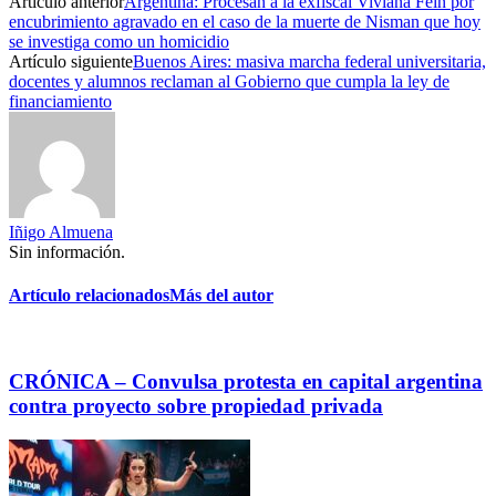
Artículo anterior
Argentina: Procesan a la exfiscal Viviana Fein por
encubrimiento agravado en el caso de la muerte de Nisman que hoy
se investiga como un homicidio
Artículo siguiente
Buenos Aires: masiva marcha federal universitaria,
docentes y alumnos reclaman al Gobierno que cumpla la ley de
financiamiento
Iñigo Almuena
Sin información.
Artículo relacionados
Más del autor
CRÓNICA – Convulsa protesta en capital argentina
contra proyecto sobre propiedad privada