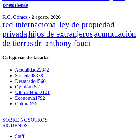
presidente
R.C. Gómez
-
2 agosto, 2026
red internacional
ley de propiedad
privada
hijos de extranjeros
acumulación
de tierras
dr. anthony fauci
Categorías destacadas
Actualidad
22842
Sociedad
8338
Destacado
4560
Opinión
2681
Última Hora
2101
Economía
1792
Cultura
676
SOBRE NOSOTROS
SÍGUENOS
Staff