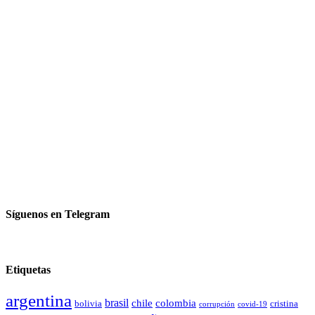
Síguenos en Telegram
Etiquetas
argentina
brasil
chile
colombia
bolivia
cristina
covid-19
corrupción