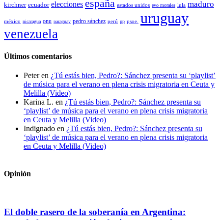
españa
elecciones
maduro
kirchner
ecuador
estados unidos
lula
evo morales
uruguay
pedro sánchez
méxico
onu
psoe.
nicaragua
paraguay
perú
pp
venezuela
Últimos comentarios
Peter
en
¿Tú estás bien, Pedro?: Sánchez presenta su ‘playlist’
de música para el verano en plena crisis migratoria en Ceuta y
Melilla (Video)
Karina L.
en
¿Tú estás bien, Pedro?: Sánchez presenta su
‘playlist’ de música para el verano en plena crisis migratoria
en Ceuta y Melilla (Video)
Indignado
en
¿Tú estás bien, Pedro?: Sánchez presenta su
‘playlist’ de música para el verano en plena crisis migratoria
en Ceuta y Melilla (Video)
Opinión
El doble rasero de la soberanía en Argentina: