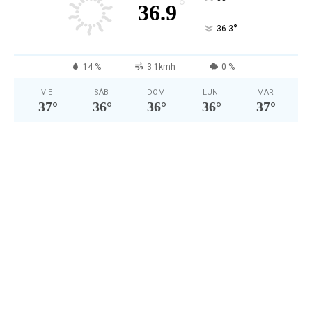
°
36.9
°
36.3
14 %
3.1kmh
0 %
VIE
SÁB
DOM
LUN
MAR
37
°
36
°
36
°
36
°
37
°