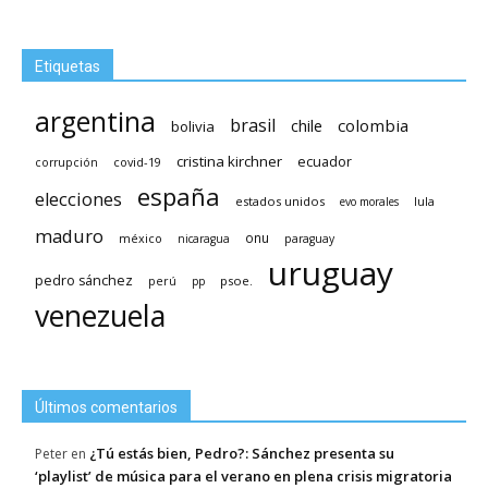
Etiquetas
argentina
brasil
chile
colombia
bolivia
cristina kirchner
ecuador
covid-19
corrupción
españa
elecciones
estados unidos
lula
evo morales
maduro
méxico
onu
nicaragua
paraguay
uruguay
pedro sánchez
psoe.
perú
pp
venezuela
Últimos comentarios
¿Tú estás bien, Pedro?: Sánchez presenta su
Peter
en
‘playlist’ de música para el verano en plena crisis migratoria