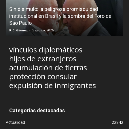
D
Sin disimulo: la peligrosa promiscuidad
p
e
institucional en Brasil y la sombra del Foro de
São Paulo
R.C. Gómez
-
5 agosto, 2026
I
vínculos diplomáticos
hijos de extranjeros
acumulación de tierras
protección consular
expulsión de inmigrantes
Categorías destacadas
Actualidad
22842