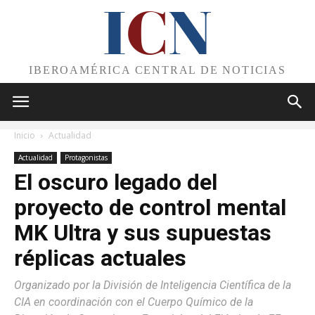
I
C
N
IBEROAMÉRICA CENTRAL DE NOTICIAS
Inicio
Actualidad
Actualidad
Protagonistas
El oscuro legado del
proyecto de control mental
MK Ultra y sus supuestas
réplicas actuales
Organizado por la División de Inteligencia Científica de la
CIA en coordinación con el Cuerpo Químico de la