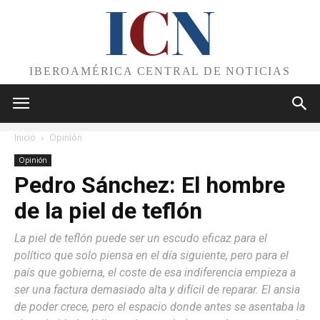
I
C
N
IBEROAMÉRICA CENTRAL DE NOTICIAS
Inicio
Opinión
Opinión
Pedro Sánchez: El hombre
de la piel de teflón
La piel de teflón puede ser un escudo eficaz para el
político que solo piensa en el día siguiente, pero para el
país que gobierna, el coste de esa indiferencia empieza a
ser una factura demasiado alta y difícil de reparar. El ansia
de poder crece, pero el espacio donde antes se asentaba la