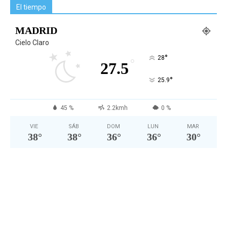
El tiempo
MADRID
Cielo Claro
°
28
°
27.5
°
25.9
45 %
2.2kmh
0 %
VIE
SÁB
DOM
LUN
MAR
38
°
38
°
36
°
36
°
30
°