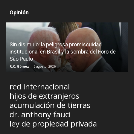
Opinión
D
Sin disimulo: la peligrosa promiscuidad
p
e
institucional en Brasil y la sombra del Foro de
São Paulo
R.C. Gómez
-
5 agosto, 2026
I
red internacional
hijos de extranjeros
acumulación de tierras
dr. anthony fauci
ley de propiedad privada