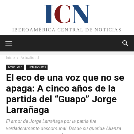
I
C
N
IBEROAMÉRICA CENTRAL DE NOTICIAS
Inicio
Actualidad
Actualidad
Protagonistas
El eco de una voz que no se
apaga: A cinco años de la
partida del “Guapo” Jorge
Larrañaga
El amor de Jorge Larrañaga por la patria fue
verdaderamente descomunal. Desde su querida Alianza