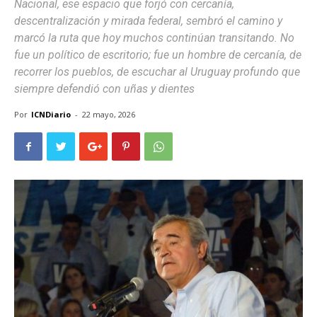
Nacional, ese espacio que forjó con cercanía,
descentralización y mirada federal, sembró el camino y
marcó la ruta que hoy muchos continúan transitando. No
fue un político de escritorio; fue un hombre de cercanía, de
recorrer los pueblos, de escuchar al Uruguay profundo que
siempre defendió con uñas y dientes
Por
ICNDiario
-
22 mayo, 2026