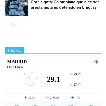
Gota a gota: Colombiano que dice ser
prestamista es detenido en Uruguay
El tiempo
MADRID
Cielo Claro
°
29.8
°
29.1
°
27.4
32 %
2.9kmh
1 %