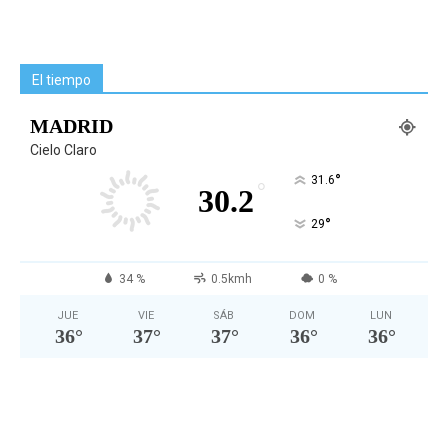
El tiempo
MADRID
Cielo Claro
°
31.6
°
30.2
°
29
34 %
0.5kmh
0 %
JUE
VIE
SÁB
DOM
LUN
36
°
37
°
37
°
36
°
36
°