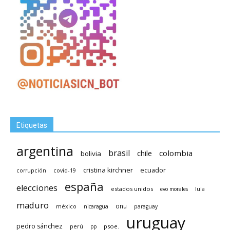
Etiquetas
argentina
brasil
chile
colombia
bolivia
cristina kirchner
ecuador
covid-19
corrupción
españa
elecciones
estados unidos
lula
evo morales
maduro
méxico
onu
nicaragua
paraguay
uruguay
pedro sánchez
psoe.
perú
pp