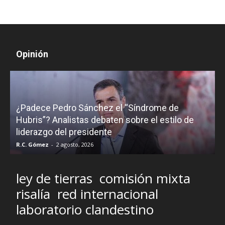
Opinión
¿Padece Pedro Sánchez el “Síndrome de
C
Hubris”? Analistas debaten sobre el estilo de
c
liderazgo del presidente
R.C. Gómez
-
2 agosto, 2026
M
ley de tierras
comisión mixta
risalía
red internacional
laboratorio clandestino