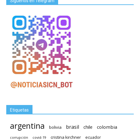
Síguenos en Telegram
Etiquetas
argentina
brasil
chile
colombia
bolivia
cristina kirchner
ecuador
covid-19
corrupción