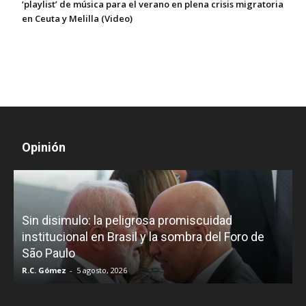
‘playlist’ de música para el verano en plena crisis migratoria
en Ceuta y Melilla (Video)
Opinión
Diego Leuco pintaba para bueno en la 
cuidad
periodística, pero prefirió derrapar y t
a del Foro de
un programa de streaming sin categor
LUZU TV
Iñigo Almuena
-
4 agosto, 2026