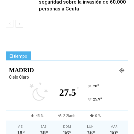
seguridad sobre la invasión de 60.000
personas a Ceuta
El tiempo
MADRID
Cielo Claro
°
28
°
27.5
°
25.9
45 %
2.2kmh
0 %
VIE
SÁB
DOM
LUN
MAR
38
°
38
°
36
°
36
°
30
°