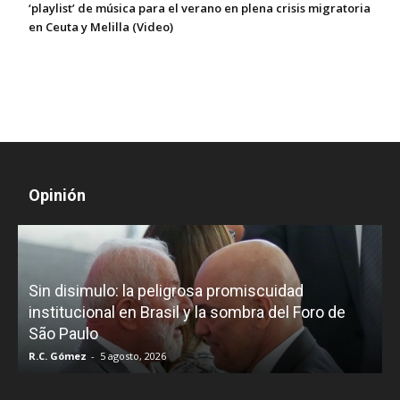
‘playlist’ de música para el verano en plena crisis migratoria
en Ceuta y Melilla (Video)
Opinión
D
Sin disimulo: la peligrosa promiscuidad
p
e
institucional en Brasil y la sombra del Foro de
São Paulo
R.C. Gómez
-
5 agosto, 2026
I