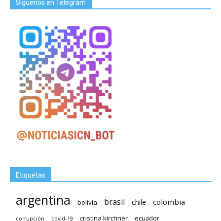
Síguenos en Telegram
Etiquetas
argentina
brasil
chile
colombia
bolivia
cristina kirchner
ecuador
covid-19
corrupción