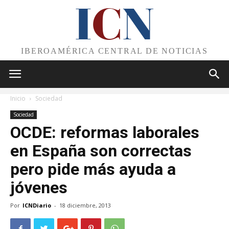
I
C
N
IBEROAMÉRICA CENTRAL DE NOTICIAS
Inicio
Sociedad
Sociedad
OCDE: reformas laborales
en España son correctas
pero pide más ayuda a
jóvenes
Por
ICNDiario
-
18 diciembre, 2013