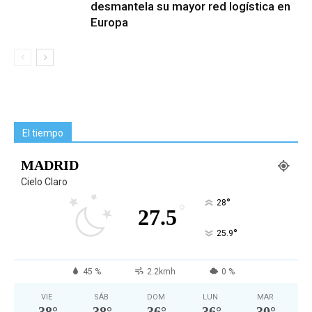
desmantela su mayor red logística en
Europa
El tiempo
MADRID
Cielo Claro
°
28
°
27.5
°
25.9
45 %
2.2kmh
0 %
VIE
SÁB
DOM
LUN
MAR
38
°
38
°
36
°
36
°
30
°