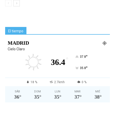
El tiempo
MADRID
Cielo Claro
°
37.8
°
36.4
°
35.8
18 %
2.7kmh
0 %
SÁB
DOM
LUN
MAR
MIÉ
36
°
35
°
35
°
37
°
38
°