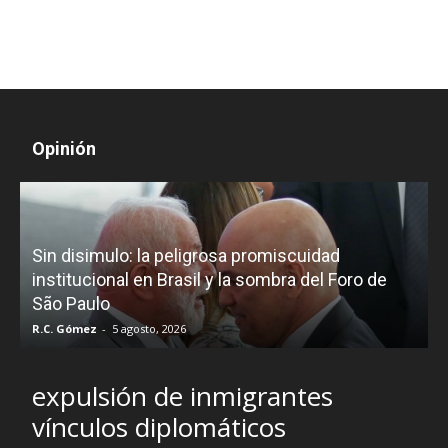
Opinión
D
Sin disimulo: la peligrosa promiscuidad
p
e
institucional en Brasil y la sombra del Foro de
São Paulo
R.C. Gómez
-
5 agosto, 2026
I
expulsión de inmigrantes
vínculos diplomáticos