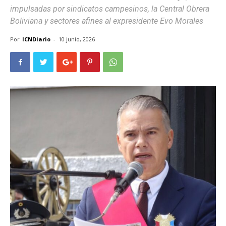
impulsadas por sindicatos campesinos, la Central Obrera
Boliviana y sectores afines al expresidente Evo Morales
Por
ICNDiario
-
10 junio, 2026