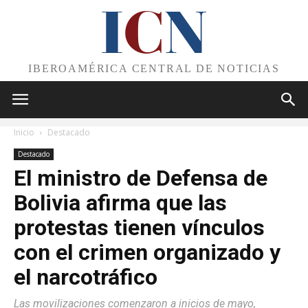
I
C
N
IBEROAMÉRICA CENTRAL DE NOTICIAS
Inicio
Destacado
Destacado
El ministro de Defensa de
Bolivia afirma que las
protestas tienen vínculos
con el crimen organizado y
el narcotráfico
Las movilizaciones comenzaron a inicios de mayo,