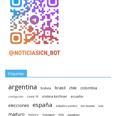
Etiquetas
argentina
brasil
chile
colombia
bolivia
cristina kirchner
ecuador
covid-19
corrupción
españa
elecciones
estados unidos
lula
evo morales
maduro
méxico
onu
nicaragua
paraguay