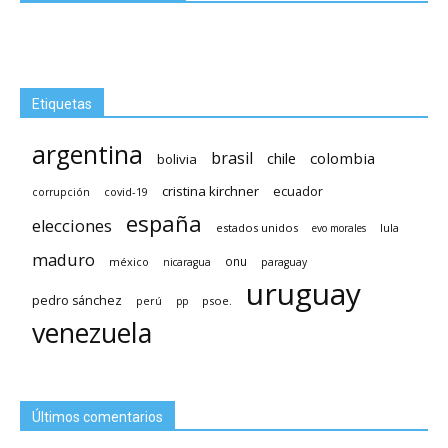
Etiquetas
argentina
brasil
chile
colombia
bolivia
cristina kirchner
ecuador
covid-19
corrupción
españa
elecciones
estados unidos
lula
evo morales
maduro
méxico
onu
nicaragua
paraguay
uruguay
pedro sánchez
psoe.
perú
pp
venezuela
Últimos comentarios