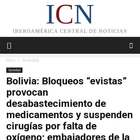
I
C
N
IBEROAMÉRICA CENTRAL DE NOTICIAS
Inicio
Sociedad
Sociedad
Bolivia: Bloqueos “evistas”
provocan
desabastecimiento de
medicamentos y suspenden
cirugías por falta de
oxígeno; embajadores de la