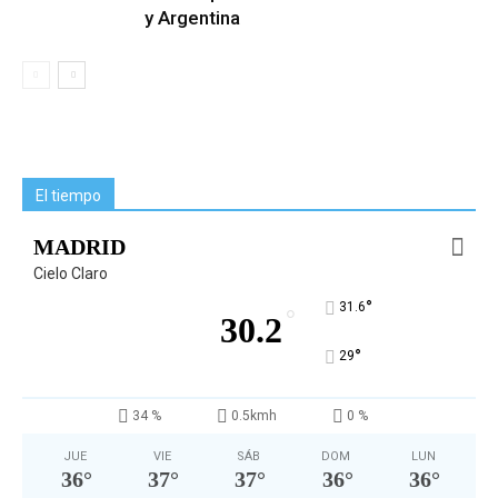
y Argentina
El tiempo
MADRID
Cielo Claro
°
31.6
°
30.2
°
29
34 %
0.5kmh
0 %
JUE
VIE
SÁB
DOM
LUN
36
°
37
°
37
°
36
°
36
°