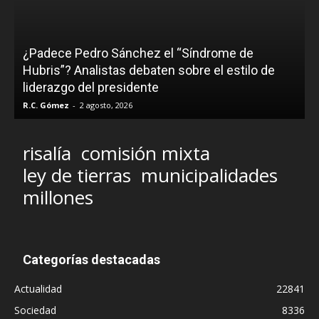
¿Padece Pedro Sánchez el “Síndrome de
C
Hubris”? Analistas debaten sobre el estilo de
c
liderazgo del presidente
R.C. Gómez
-
2 agosto, 2026
M
risalía
comisión mixta
ley de tierras
municipalidades
millones
Categorías destacadas
Actualidad
22841
Sociedad
8336