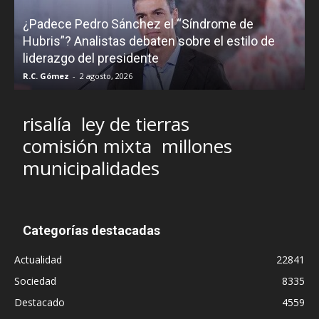
¿Padece Pedro Sánchez el “Síndrome de
C
Hubris”? Analistas debaten sobre el estilo de
c
liderazgo del presidente
R.C. Gómez
-
2 agosto, 2026
M
risalía
ley de tierras
comisión mixta
millones
municipalidades
Categorías destacadas
Actualidad
22841
Sociedad
8335
Destacado
4559