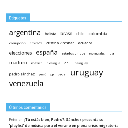
Etiquetas
argentina
brasil
chile
colombia
bolivia
cristina kirchner
ecuador
covid-19
corrupción
españa
elecciones
estados unidos
lula
evo morales
maduro
méxico
onu
nicaragua
paraguay
uruguay
pedro sánchez
psoe.
perú
pp
venezuela
Últimos comentarios
¿Tú estás bien, Pedro?: Sánchez presenta su
Peter
en
‘playlist’ de música para el verano en plena crisis migratoria