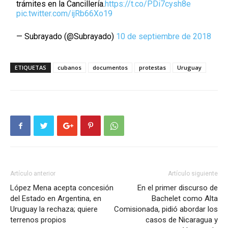
trámites en la Cancillería.
https://t.co/PDi7cysh8e
pic.twitter.com/ijRb66Xo19
— Subrayado (@Subrayado)
10 de septiembre de 2018
ETIQUETAS
cubanos
documentos
protestas
Uruguay
Artículo anterior
Artículo siguiente
López Mena acepta concesión
En el primer discurso de
del Estado en Argentina, en
Bachelet como Alta
Uruguay la rechaza; quiere
Comisionada, pidió abordar los
terrenos propios
casos de Nicaragua y