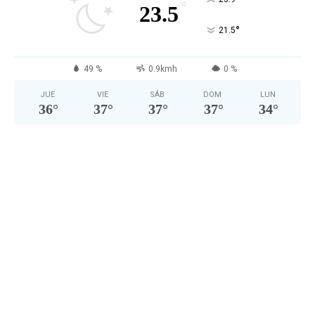
°
23.5
°
21.5
49 %
0.9kmh
0 %
JUE
VIE
SÁB
DOM
LUN
36
°
37
°
37
°
37
°
34
°