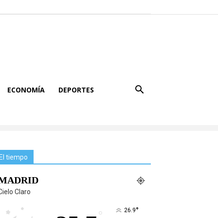
ECONOMÍA
DEPORTES
El tiempo
MADRID
Cielo Claro
°
26.9
°