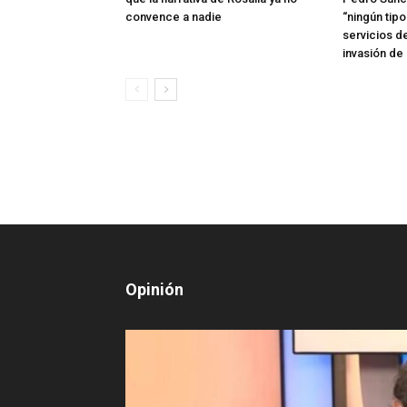
convence a nadie
“ningún tip
servicios d
invasión de
Opinión