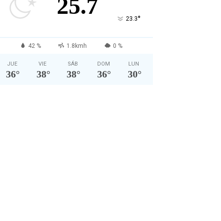
25.7
°
23.3
42 %
1.8kmh
0 %
JUE
VIE
SÁB
DOM
LUN
36
°
38
°
38
°
36
°
30
°