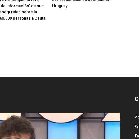
o de información” de sus
Uruguay
e seguridad sobre la
 60.000 personas a Ceuta
C
Ac
S
D