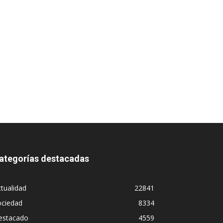
ategorías destacadas
tualidad
22841
ociedad
8334
estacado
4559