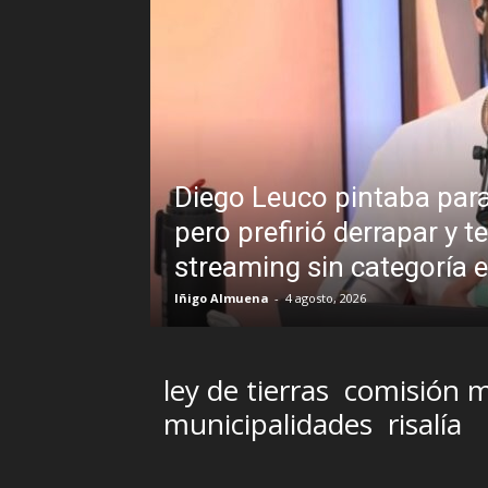
aba para bueno en la labor periodística,
rrapar y terminar en un programa de
tegoría en LUZU TV
ley de tierras
comisión m
municipalidades
risalía