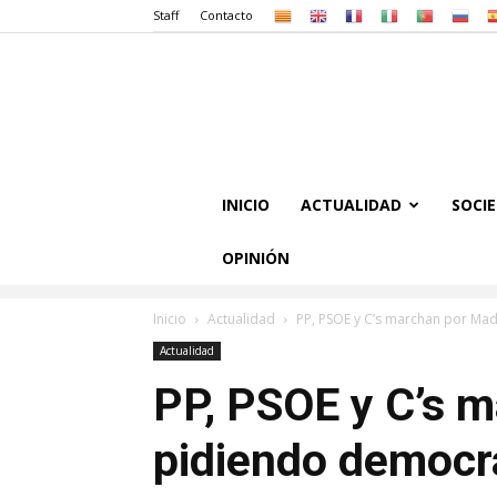
Staff
Contacto
INICIO
ACTUALIDAD
SOCI
OPINIÓN
Inicio
Actualidad
PP, PSOE y C’s marchan por Ma
Actualidad
PP, PSOE y C’s 
pidiendo democr