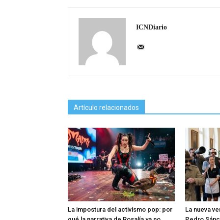
ICNDiario
Artículo relacionados
La impostura del activismo pop: por
La nueva ve
qué la narrativa de Rosalía ya no
Pedro Sánc