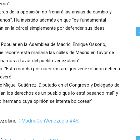
zma”.
líderes de la oposición no frenará las ansias de cambio y
olanos”. Ha insistido además en que “es fundamental
tán en la cárcel simplemente por defender sus ideas
o Popular en la Asamblea de Madrid, Enrique Ossorio,
ue recorre esta mañana las calles de Madrid en favor de
rchamos a favor del pueblo venezolano”.
ita: “Esta marcha por nuestros amigos venezolanos debería
severó.
e Miguel Gutiérrez, Diputado en el Congreso y Delegado de
an los derechos de un pueblo que lo está pasando mal” y
o hermano cuya opinión se intenta boicotear”
nezolano
#MadridConVenezuela
#4S