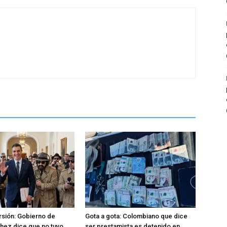
rsión: Gobierno de
Gota a gota: Colombiano que dice
hez dice que no tuvo
ser prestamista es detenido en