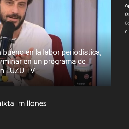
O
Ú
E
Cu
¿Padece Pedro Sánchez el “Síndro
Analistas debaten sobre el estilo d
presidente
R.C. Gómez
-
2 agosto, 2026
ixta
millones