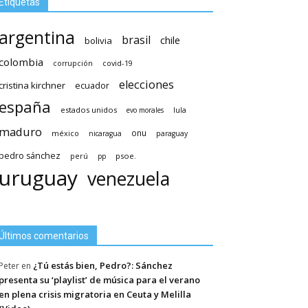
Etiquetas
argentina
brasil
chile
bolivia
colombia
covid-19
corrupción
elecciones
cristina kirchner
ecuador
españa
estados unidos
lula
evo morales
maduro
méxico
onu
nicaragua
paraguay
pedro sánchez
psoe.
perú
pp
uruguay
venezuela
Últimos comentarios
¿Tú estás bien, Pedro?: Sánchez
Peter
en
presenta su ‘playlist’ de música para el verano
en plena crisis migratoria en Ceuta y Melilla