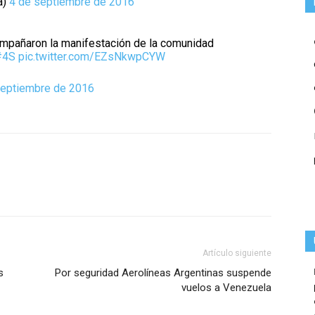
a)
4 de septiembre de 2016
mpañaron la manifestación de la comunidad
#4S
pic.twitter.com/EZsNkwpCYW
septiembre de 2016
Artículo siguiente
s
Por seguridad Aerolíneas Argentinas suspende
vuelos a Venezuela