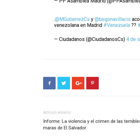
— PP Asamblea Madrid (@PPAsamble
.
@MGutierrezCs
y
@begonavillacis
aco
venezolana en Madrid
#Venezuela
??
— Ciudadanos (@CiudadanosCs)
4 de 
Artículo anterior
Informe: La violencia y el crimen de las temible
maras de El Salvador