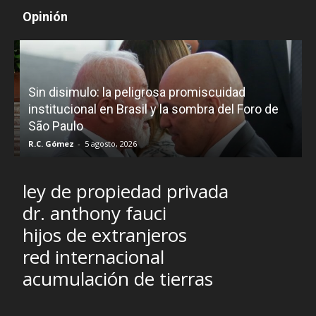
Opinión
D
Sin disimulo: la peligrosa promiscuidad
p
e
institucional en Brasil y la sombra del Foro de
São Paulo
R.C. Gómez
-
5 agosto, 2026
I
ley de propiedad privada
dr. anthony fauci
hijos de extranjeros
red internacional
acumulación de tierras