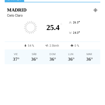
MADRID
Cielo Claro
°
26.3
°
25.4
°
24.3
54 %
2.5kmh
0 %
VIE
SÁB
DOM
LUN
MAR
37
°
36
°
36
°
36
°
36
°