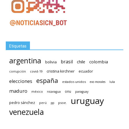
Etiquetas
argentina
brasil
chile
colombia
bolivia
cristina kirchner
ecuador
covid-19
corrupción
españa
elecciones
estados unidos
lula
evo morales
maduro
méxico
onu
nicaragua
paraguay
uruguay
pedro sánchez
psoe.
perú
pp
venezuela