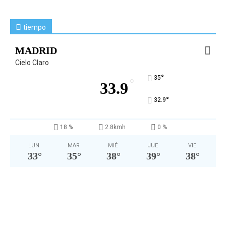
El tiempo
MADRID
Cielo Claro
°
35
°
33.9
°
32.9
18 %
2.8kmh
0 %
LUN
MAR
MIÉ
JUE
VIE
33
°
35
°
38
°
39
°
38
°