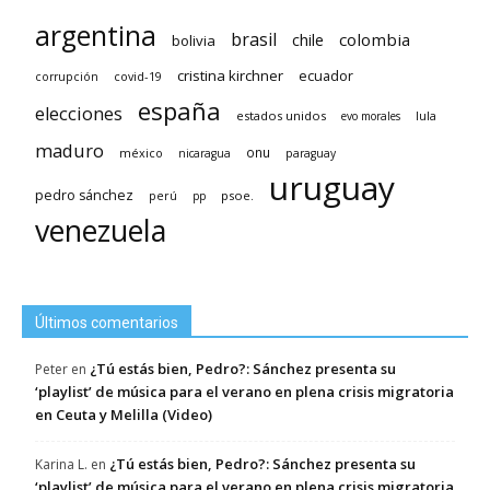
argentina
brasil
chile
colombia
bolivia
cristina kirchner
ecuador
covid-19
corrupción
españa
elecciones
estados unidos
lula
evo morales
maduro
méxico
onu
nicaragua
paraguay
uruguay
pedro sánchez
psoe.
perú
pp
venezuela
Últimos comentarios
¿Tú estás bien, Pedro?: Sánchez presenta su
Peter
en
‘playlist’ de música para el verano en plena crisis migratoria
en Ceuta y Melilla (Video)
¿Tú estás bien, Pedro?: Sánchez presenta su
Karina L.
en
‘playlist’ de música para el verano en plena crisis migratoria