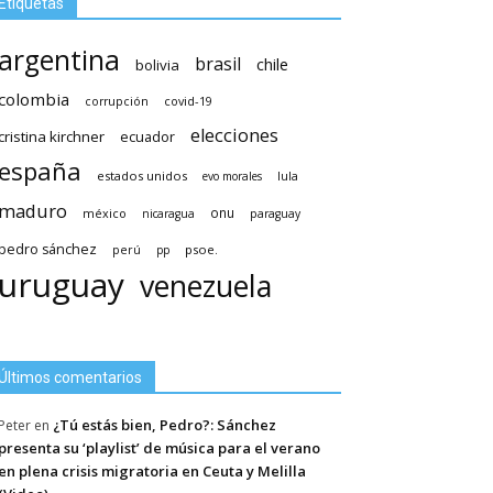
Etiquetas
argentina
brasil
chile
bolivia
colombia
covid-19
corrupción
elecciones
cristina kirchner
ecuador
españa
estados unidos
lula
evo morales
maduro
méxico
onu
nicaragua
paraguay
pedro sánchez
psoe.
perú
pp
uruguay
venezuela
Últimos comentarios
¿Tú estás bien, Pedro?: Sánchez
Peter
en
presenta su ‘playlist’ de música para el verano
en plena crisis migratoria en Ceuta y Melilla