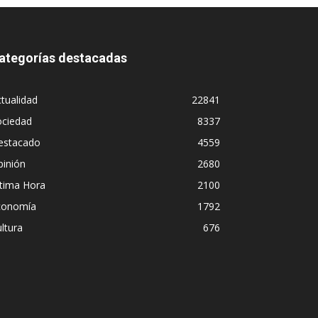
ategorías destacadas
tualidad
22841
ociedad
8337
estacado
4559
pinión
2680
ltima Hora
2100
conomía
1792
ltura
676
ueno en la labor periodística,
¿Pad
erminar en un programa de
Anali