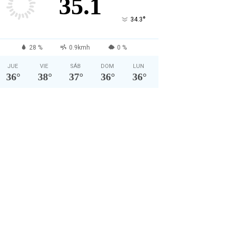
35.1
°
34.3
28 %
0.9kmh
0 %
JUE
VIE
SÁB
DOM
LUN
36
°
38
°
37
°
36
°
36
°