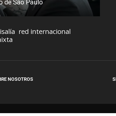
streaming sin categoría e
Iñigo Almuena
-
4 agosto, 2026
isalía
red internacional
ixta
BRE NOSOTROS
S