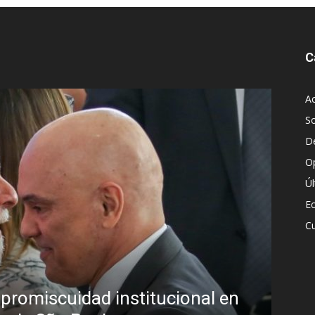
C
Ac
S
D
O
Ú
E
Cu
Diego Leuco pintaba para b
onal en
pero prefirió derrapar y t