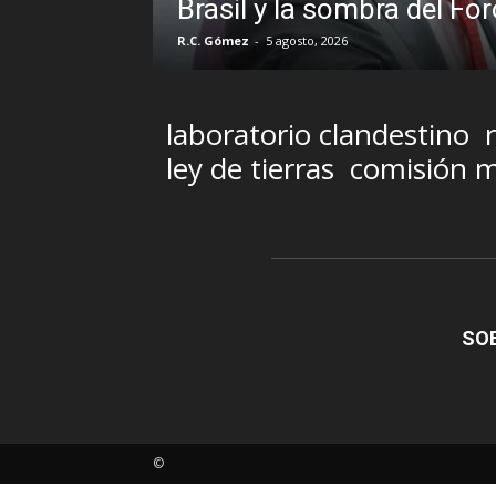
la sombra del Foro de São Paulo
sto, 2026
laboratorio clandestino
r
ley de tierras
comisión m
SO
©