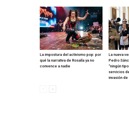
La impostura del activismo pop: por
La nueva ve
qué la narrativa de Rosalía ya no
Pedro Sánc
convence a nadie
“ningún tip
servicios d
invasión de