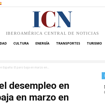
I
C
N
IBEROAMÉRICA CENTRAL DE NOTICIAS
EDAD
CULTURA
ENERGÍA
TRANSPORTES
TURISMO
 España: El paro baja en marzo en...
el desempleo en
baja en marzo en