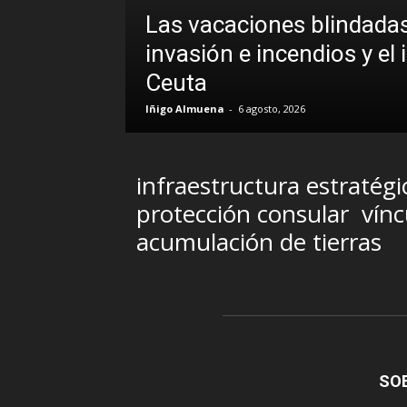
Las vacaciones blindadas
uando la
invasión e incendios y el 
Ceuta
Iñigo Almuena
-
6 agosto, 2026
infraestructura estratégi
protección consular
vínc
acumulación de tierras
SO