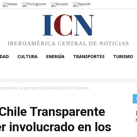
I
C
N
IBEROAMÉRICA CENTRAL DE NOTICIAS
EDAD
CULTURA
ENERGÍA
TRANSPORTES
TURISMO
ente dimite al aparecer involucrado en los Panama...
 Chile Transparente
r involucrado en los