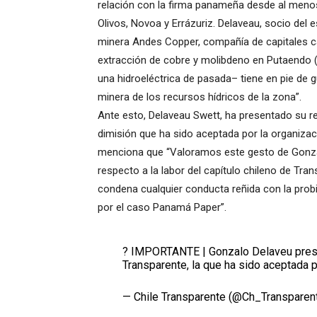
relación con la firma panameña desde al menos 
Olivos, Novoa y Errázuriz. Delaveau, socio del 
minera Andes Copper, compañía de capitales can
extracción de cobre y molibdeno en Putaendo (
una hidroeléctrica de pasada– tiene en pie de g
minera de los recursos hídricos de la zona”.
Ante esto, Delaveau Swett, ha presentado su re
dimisión que ha sido aceptada por la organiza
menciona que “Valoramos este gesto de Gonzal
respecto a la labor del capítulo chileno de Tra
condena cualquier conducta reñida con la prob
por el caso Panamá Paper”.
? IMPORTANTE | Gonzalo Delaveu prese
Transparente, la que ha sido aceptada po
— Chile Transparente (@Ch_Transparen