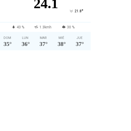
24.1
°
21.8
43 %
1.3kmh
30 %
DOM
LUN
MAR
MIÉ
JUE
35
°
36
°
37
°
38
°
37
°