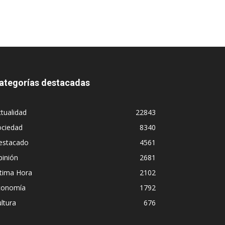
ategorías destacadas
tualidad
22843
ociedad
8340
estacado
4561
pinión
2681
ltima Hora
2102
conomía
1792
ltura
676