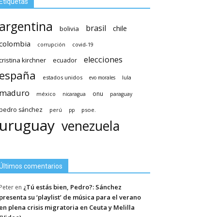
Etiquetas
argentina
brasil
chile
bolivia
colombia
covid-19
corrupción
elecciones
cristina kirchner
ecuador
españa
estados unidos
lula
evo morales
maduro
méxico
onu
nicaragua
paraguay
pedro sánchez
psoe.
perú
pp
uruguay
venezuela
Últimos comentarios
¿Tú estás bien, Pedro?: Sánchez
Peter
en
presenta su ‘playlist’ de música para el verano
en plena crisis migratoria en Ceuta y Melilla