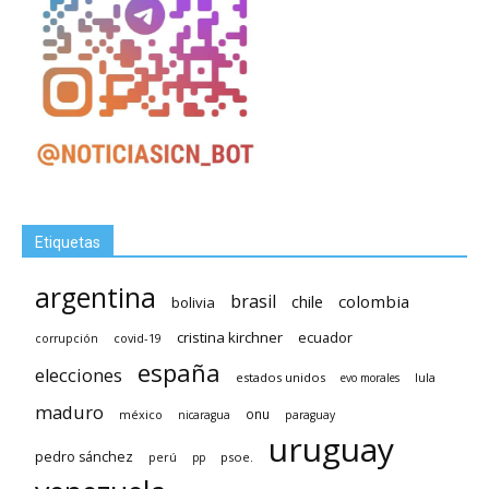
Etiquetas
argentina
brasil
chile
colombia
bolivia
cristina kirchner
ecuador
covid-19
corrupción
españa
elecciones
estados unidos
lula
evo morales
maduro
méxico
onu
nicaragua
paraguay
uruguay
pedro sánchez
psoe.
perú
pp