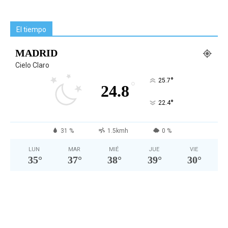
El tiempo
MADRID
Cielo Claro
°
25.7
°
24.8
°
22.4
31 %
1.5kmh
0 %
LUN
MAR
MIÉ
JUE
VIE
35
°
37
°
38
°
39
°
30
°