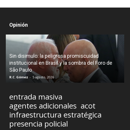
Opinión
D
Sin disimulo: la peligrosa promiscuidad
p
e
institucional en Brasil y la sombra del Foro de
São Paulo
R.C. Gómez
-
5 agosto, 2026
I
entrada masiva
agentes adicionales
acot
infraestructura estratégica
presencia policial