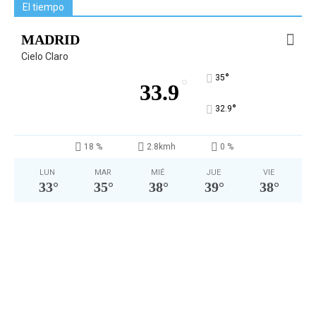
El tiempo
MADRID
Cielo Claro
°
35
°
33.9
°
32.9
18 %
2.8kmh
0 %
LUN
MAR
MIÉ
JUE
VIE
33
°
35
°
38
°
39
°
38
°