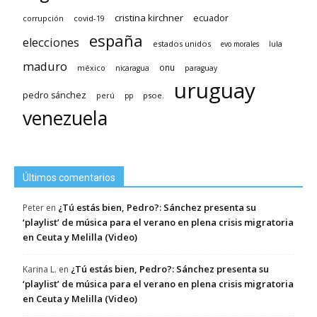
cristina kirchner
ecuador
covid-19
corrupción
españa
elecciones
estados unidos
lula
evo morales
maduro
méxico
onu
nicaragua
paraguay
uruguay
pedro sánchez
psoe.
perú
pp
venezuela
Últimos comentarios
¿Tú estás bien, Pedro?: Sánchez presenta su
Peter
en
‘playlist’ de música para el verano en plena crisis migratoria
en Ceuta y Melilla (Video)
¿Tú estás bien, Pedro?: Sánchez presenta su
Karina L.
en
‘playlist’ de música para el verano en plena crisis migratoria
en Ceuta y Melilla (Video)