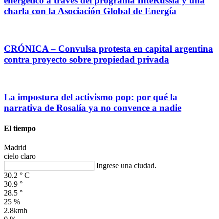
energético a través del programa InteRussia y una
charla con la Asociación Global de Energía
CRÓNICA – Convulsa protesta en capital argentina
contra proyecto sobre propiedad privada
La impostura del activismo pop: por qué la
narrativa de Rosalía ya no convence a nadie
El tiempo
Madrid
cielo claro
Ingrese una ciudad.
30.2
°
C
30.9
°
28.5
°
25 %
2.8kmh