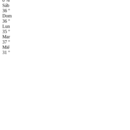
0 %
Sáb
36
°
Dom
36
°
Lun
35
°
Mar
37
°
Mié
31
°