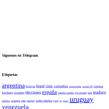
Síguenos en Telegram
Etiquetas
argentina
brasil
chile
colombia
bolivia
cristina
covid-19
corrupción
españa
elecciones
maduro
kirchner
ecuador
estados unidos
lula
evo morales
uruguay
pedro sánchez
méxico
onu
psoe.
nicaragua
paraguay
perú
pp
venezuela