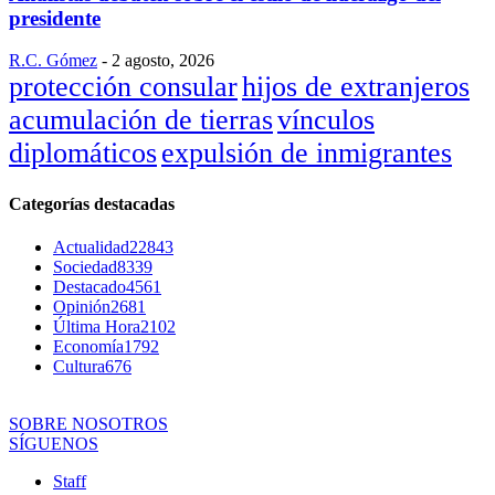
presidente
R.C. Gómez
-
2 agosto, 2026
protección consular
hijos de extranjeros
acumulación de tierras
vínculos
diplomáticos
expulsión de inmigrantes
Categorías destacadas
Actualidad
22843
Sociedad
8339
Destacado
4561
Opinión
2681
Última Hora
2102
Economía
1792
Cultura
676
SOBRE NOSOTROS
SÍGUENOS
Staff