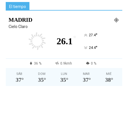
El tiempo
MADRID
Cielo Claro
°
27.4
°
26.1
°
24.4
36 %
0.9kmh
0 %
SÁB
DOM
LUN
MAR
MIÉ
37
°
35
°
35
°
37
°
38
°