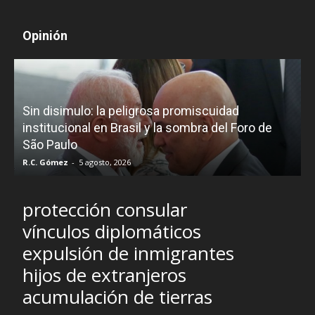
Opinión
D
Sin disimulo: la peligrosa promiscuidad
p
e
institucional en Brasil y la sombra del Foro de
São Paulo
R.C. Gómez
-
5 agosto, 2026
I
protección consular
vínculos diplomáticos
expulsión de inmigrantes
hijos de extranjeros
acumulación de tierras