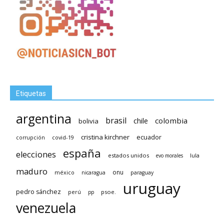
Etiquetas
argentina
brasil
chile
colombia
bolivia
cristina kirchner
ecuador
covid-19
corrupción
españa
elecciones
estados unidos
lula
evo morales
maduro
méxico
onu
nicaragua
paraguay
uruguay
pedro sánchez
psoe.
perú
pp
venezuela