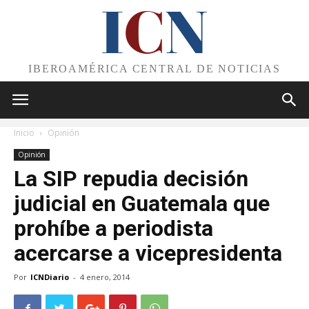
I
C
N
IBEROAMÉRICA CENTRAL DE NOTICIAS
Inicio
Opinión
Opinión
La SIP repudia decisión
judicial en Guatemala que
prohíbe a periodista
acercarse a vicepresidenta
Por
ICNDiario
-
4 enero, 2014