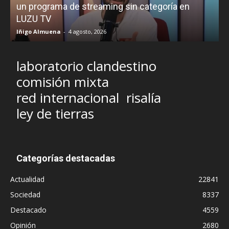
un programa de streaming sin categoría en
H
LUZU TV
l
Iñigo Almuena
-
4 agosto, 2026
R
laboratorio clandestino
comisión mixta
red internacional
risalía
ley de tierras
Categorías destacadas
Actualidad
22841
Sociedad
8337
Destacado
4559
Opinión
2680