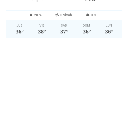
28 %
0.9kmh
0 %
JUE
VIE
SÁB
DOM
LUN
36
°
38
°
37
°
36
°
36
°