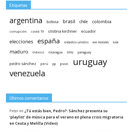
Etiquetas
argentina
brasil
chile
colombia
bolivia
cristina kirchner
ecuador
covid-19
corrupción
españa
elecciones
estados unidos
lula
evo morales
maduro
méxico
onu
nicaragua
paraguay
uruguay
pedro sánchez
psoe.
perú
pp
venezuela
Últimos comentarios
¿Tú estás bien, Pedro?: Sánchez presenta su
Peter
en
‘playlist’ de música para el verano en plena crisis migratoria
en Ceuta y Melilla (Video)