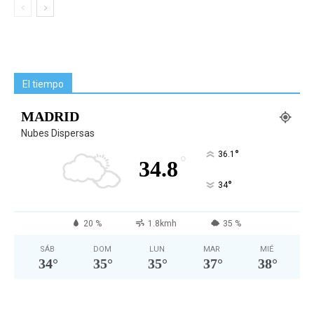
El tiempo
MADRID
Nubes Dispersas
°
36.1
°
34.8
°
34
20 %
1.8kmh
35 %
SÁB
DOM
LUN
MAR
MIÉ
34
°
35
°
35
°
37
°
38
°