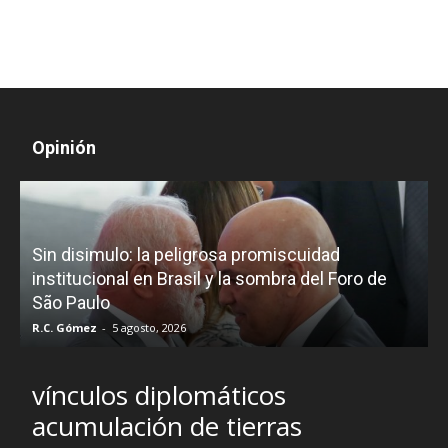
Opinión
D
Sin disimulo: la peligrosa promiscuidad
p
e
institucional en Brasil y la sombra del Foro de
São Paulo
R.C. Gómez
-
5 agosto, 2026
I
vínculos diplomáticos
acumulación de tierras