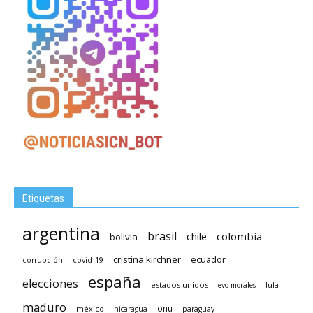
Etiquetas
argentina
brasil
chile
colombia
bolivia
cristina kirchner
ecuador
covid-19
corrupción
españa
elecciones
estados unidos
lula
evo morales
maduro
méxico
onu
nicaragua
paraguay