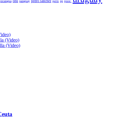
pedro sánchez
onu
psoe.
nicaragua
paraguay
perú
pp
Video)
lla (Video)
lla (Video)
Ceuta