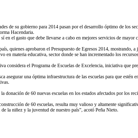
des de su gobierno para 2014 pasan por el desarrollo óptimo de los sect
eforma Hacendaria.
 sí en el gasto que debe llevarse a cabo en mejores servicios de mayor 
l país, quienes aprobaron el Presupuesto de Egresos 2014, mostrando, a 
ivo en materia educativa, sector donde se han incrementado los recurso
va considera el Programa de Escuelas de Excelencia, iniciativa que pre
 asegurar una óptima infraestructura de las escuelas para que estén en 
tivas.
la donación de 60 nuevas escuelas en los estados afectados por los reci
econstrucción de 60 escuelas, resulta muy valioso y altamente significat
 de la niñez y la juventud de nuestro país”, acotó Peña Nieto.