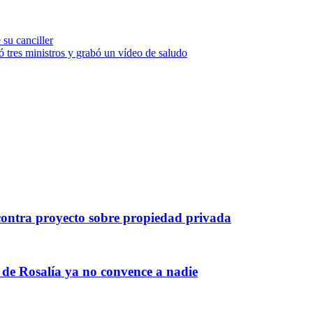
 su canciller
ó tres ministros y grabó un vídeo de saludo
ontra proyecto sobre propiedad privada
 de Rosalía ya no convence a nadie