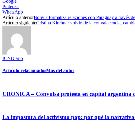
Google+
Pinterest
WhatsApp
Artículo anterior
Bolivia formaliza relaciones con Paraguay a través de
Artículo siguiente
Cristina Kirchner volvió de la convalecencia, cambi
ICNDiario
Artículo relacionados
Más del autor
CRÓNICA – Convulsa protesta en capital argentina c
La impostura del activismo pop: por qué la narrativa