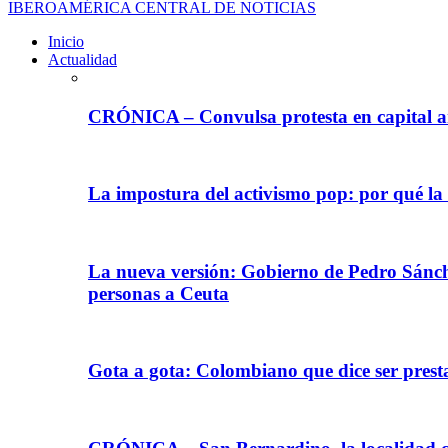
IBEROAMÉRICA CENTRAL DE NOTICIAS
Inicio
Actualidad
CRÓNICA – Convulsa protesta en capital ar
La impostura del activismo pop: por qué la
La nueva versión: Gobierno de Pedro Sánche
personas a Ceuta
Gota a gota: Colombiano que dice ser prest