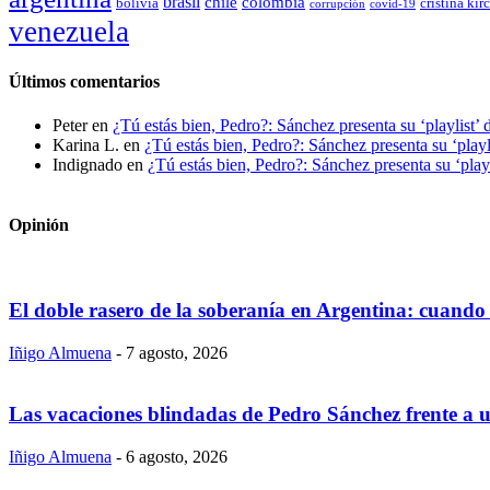
brasil
chile
colombia
bolivia
cristina kir
covid-19
corrupción
venezuela
Últimos comentarios
Peter
en
¿Tú estás bien, Pedro?: Sánchez presenta su ‘playlist’ 
Karina L.
en
¿Tú estás bien, Pedro?: Sánchez presenta su ‘playl
Indignado
en
¿Tú estás bien, Pedro?: Sánchez presenta su ‘playl
Opinión
El doble rasero de la soberanía en Argentina: cuando 
Iñigo Almuena
-
7 agosto, 2026
Las vacaciones blindadas de Pedro Sánchez frente a un
Iñigo Almuena
-
6 agosto, 2026