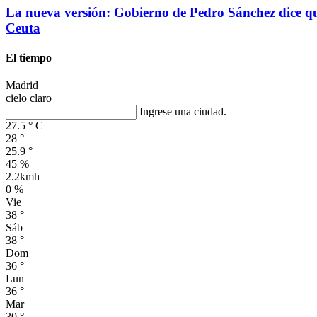
La nueva versión: Gobierno de Pedro Sánchez dice que
Ceuta
El tiempo
Madrid
cielo claro
Ingrese una ciudad.
27.5
°
C
28
°
25.9
°
45 %
2.2kmh
0 %
Vie
38
°
Sáb
38
°
Dom
36
°
Lun
36
°
Mar
30
°