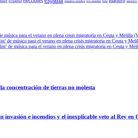
elecciones
maduro
chner
ecuador
estados unidos
lula
méxico
evo morales
de música para el verano en plena crisis migratoria en Ceuta y Melilla (
ist’ de música para el verano en plena crisis migratoria en Ceuta y Meli
ist’ de música para el verano en plena crisis migratoria en Ceuta y Meli
la concentración de tierras no molesta
 invasión e incendios y el inexplicable veto al Rey en 