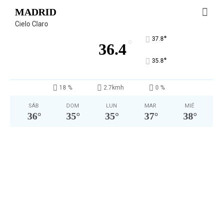
MADRID
Cielo Claro
°
37.8
°
36.4
°
35.8
18 %
2.7kmh
0 %
SÁB
DOM
LUN
MAR
MIÉ
36
°
35
°
35
°
37
°
38
°