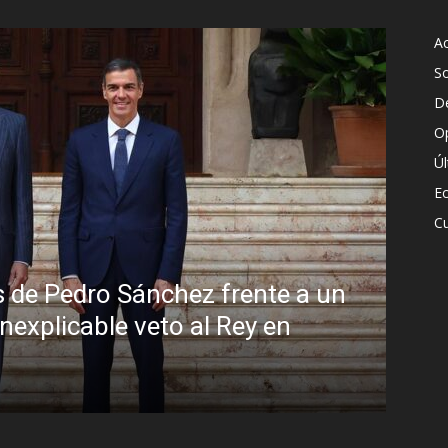
Ac
S
D
O
Ú
E
Cu
un
Sin disimulo: la peligrosa promi
Brasil y la sombra del Foro de S
R.C. Gómez
-
5 agosto, 2026