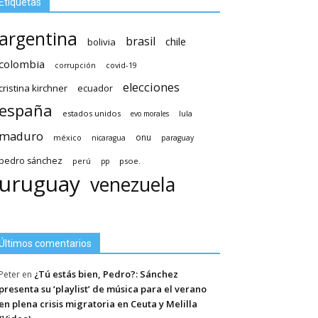
Etiquetas
argentina
brasil
chile
bolivia
colombia
covid-19
corrupción
elecciones
cristina kirchner
ecuador
españa
estados unidos
lula
evo morales
maduro
méxico
onu
nicaragua
paraguay
pedro sánchez
psoe.
perú
pp
uruguay
venezuela
Últimos comentarios
¿Tú estás bien, Pedro?: Sánchez
Peter
en
presenta su ‘playlist’ de música para el verano
en plena crisis migratoria en Ceuta y Melilla