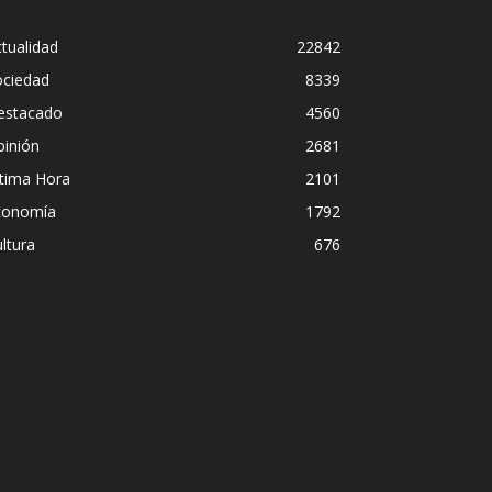
tualidad
22842
ociedad
8339
estacado
4560
pinión
2681
ltima Hora
2101
conomía
1792
ltura
676
Diego Leuc
scuidad institucional en
pero prefi
ão Paulo
streaming
Iñigo Almuena
-
4 a