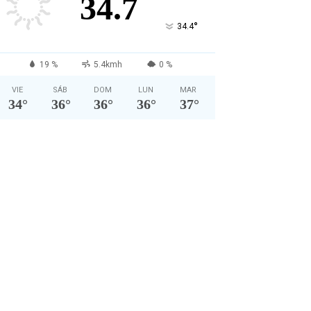
34.7
°
34.4
19 %
5.4kmh
0 %
VIE
SÁB
DOM
LUN
MAR
34
°
36
°
36
°
36
°
37
°