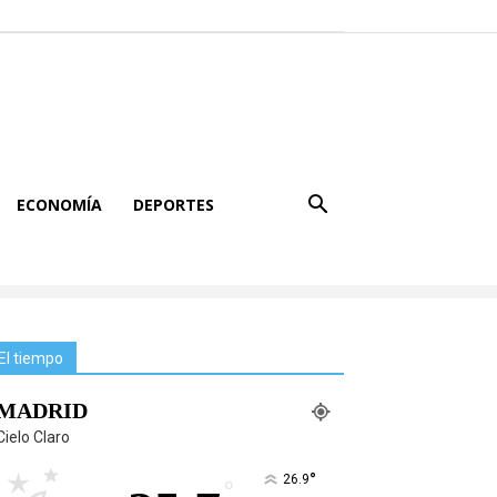
ECONOMÍA
DEPORTES
El tiempo
MADRID
Cielo Claro
°
26.9
°