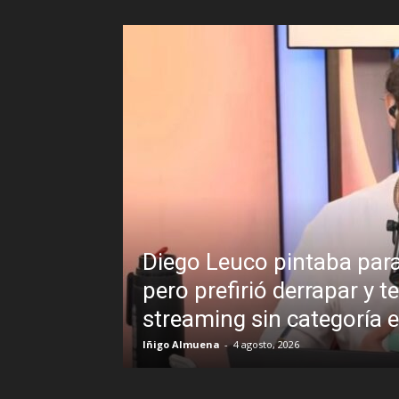
Diego Leuco pintaba para bueno en la la
pero prefirió derrapar y terminar en un
streaming sin categoría en LUZU TV
Iñigo Almuena
-
4 agosto, 2026