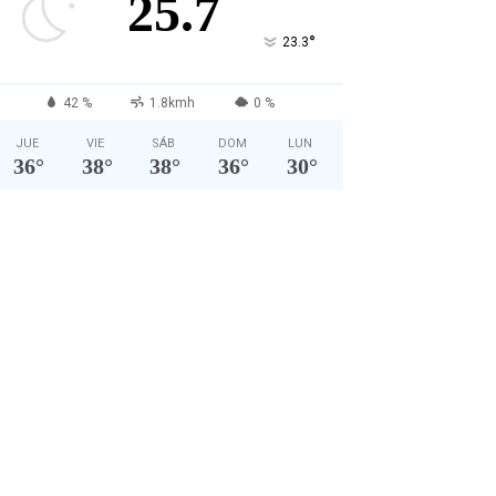
25.7
°
23.3
42 %
1.8kmh
0 %
JUE
VIE
SÁB
DOM
LUN
36
°
38
°
38
°
36
°
30
°