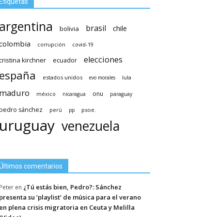
Etiquetas
argentina
brasil
chile
bolivia
colombia
covid-19
corrupción
elecciones
cristina kirchner
ecuador
españa
estados unidos
lula
evo morales
maduro
méxico
onu
nicaragua
paraguay
pedro sánchez
psoe.
perú
pp
uruguay
venezuela
Últimos comentarios
¿Tú estás bien, Pedro?: Sánchez
Peter
en
presenta su ‘playlist’ de música para el verano
en plena crisis migratoria en Ceuta y Melilla