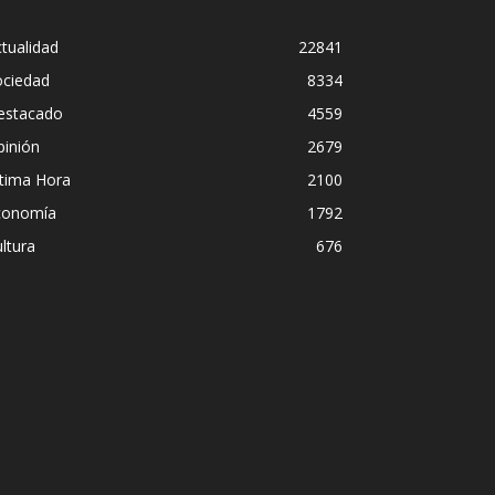
tualidad
22841
ociedad
8334
estacado
4559
pinión
2679
ltima Hora
2100
conomía
1792
ltura
676
nchez el “Síndrome de Hubris”?
sobre el estilo de liderazgo del