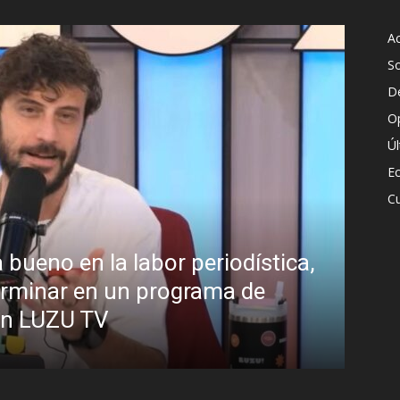
Ac
S
D
O
Ú
E
Cu
bor periodística,
¿Padece Pedro Sá
 programa de
Analistas debaten 
presidente
R.C. Gómez
-
2 agosto, 2026