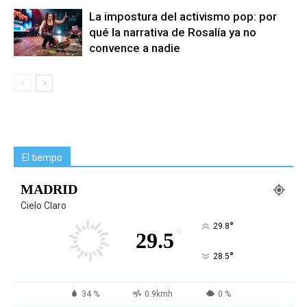
La impostura del activismo pop: por
qué la narrativa de Rosalía ya no
convence a nadie
El tiempo
MADRID
Cielo Claro
°
29.8
°
29.5
°
28.5
34 %
0.9kmh
0 %