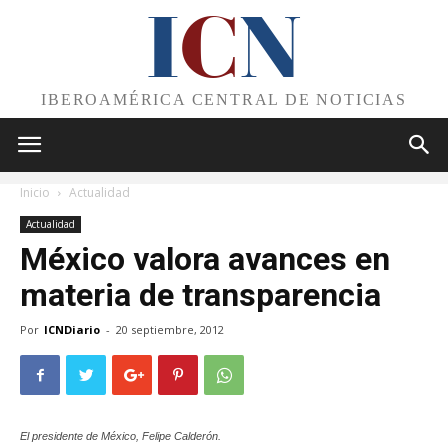
I
C
N
IBEROAMÉRICA CENTRAL DE NOTICIAS
Inicio
Actualidad
Actualidad
México valora avances en
materia de transparencia
Por
ICNDiario
-
20 septiembre, 2012
El presidente de México, Felipe Calderón.