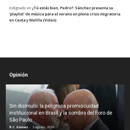
¿Tú estás bien, Pedro?: Sánchez presenta su
Indignado
en
‘playlist’ de música para el verano en plena crisis migratoria
en Ceuta y Melilla (Video)
Opinión
D
Sin disimulo: la peligrosa promiscuidad
p
e
institucional en Brasil y la sombra del Foro de
São Paulo
R.C. Gómez
-
5 agosto, 2026
I