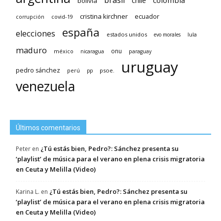
brasil
chile
colombia
bolivia
cristina kirchner
ecuador
covid-19
corrupción
españa
elecciones
estados unidos
lula
evo morales
maduro
méxico
onu
nicaragua
paraguay
uruguay
pedro sánchez
psoe.
perú
pp
venezuela
Últimos comentarios
¿Tú estás bien, Pedro?: Sánchez presenta su
Peter
en
‘playlist’ de música para el verano en plena crisis migratoria
en Ceuta y Melilla (Video)
¿Tú estás bien, Pedro?: Sánchez presenta su
Karina L.
en
‘playlist’ de música para el verano en plena crisis migratoria
en Ceuta y Melilla (Video)