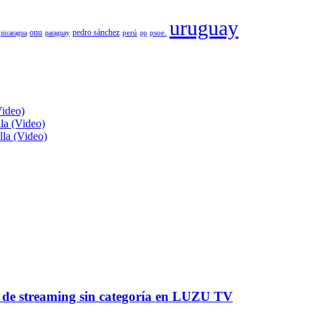
uruguay
pedro sánchez
onu
psoe.
nicaragua
paraguay
perú
pp
Video)
lla (Video)
lla (Video)
a de streaming sin categoría en LUZU TV