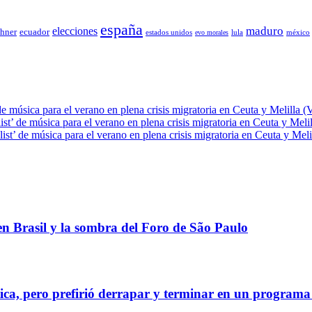
españa
elecciones
maduro
chner
ecuador
estados unidos
lula
méxico
evo morales
de música para el verano en plena crisis migratoria en Ceuta y Melilla (
ist’ de música para el verano en plena crisis migratoria en Ceuta y Meli
ist’ de música para el verano en plena crisis migratoria en Ceuta y Meli
 en Brasil y la sombra del Foro de São Paulo
tica, pero prefirió derrapar y terminar en un program