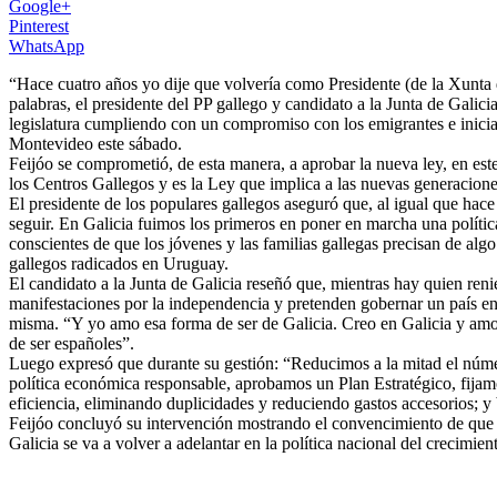
Google+
Pinterest
WhatsApp
“Hace cuatro años yo dije que volvería como Presidente (de la Xunta d
palabras, el presidente del PP gallego y candidato a la Junta de Galic
legislatura cumpliendo con un compromiso con los emigrantes e inicia
Montevideo este sábado.
Feijóo se comprometió, de esta manera, a aprobar la nueva ley, en es
los Centros Gallegos y es la Ley que implica a las nuevas generacione
El presidente de los populares gallegos aseguró que, al igual que hace
seguir. En Galicia fuimos los primeros en poner en marcha una polític
conscientes de que los jóvenes y las familias gallegas precisan de al
gallegos radicados en Uruguay.
El candidato a la Junta de Galicia reseñó que, mientras hay quien ren
manifestaciones por la independencia y pretenden gobernar un país en e
misma. “Y yo amo esa forma de ser de Galicia. Creo en Galicia y amo 
de ser españoles”.
Luego expresó que durante su gestión: “Reducimos a la mitad el númer
política económica responsable, aprobamos un Plan Estratégico, fijam
eficiencia, eliminando duplicidades y reduciendo gastos accesorios; y 
Feijóo concluyó su intervención mostrando el convencimiento de que “Ga
Galicia se va a volver a adelantar en la política nacional del crecimi