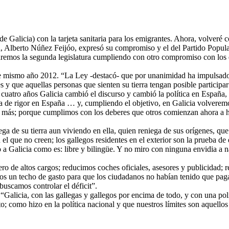
e Galicia) con la tarjeta sanitaria para los emigrantes. Ahora, volver
ia, Alberto Núñez Feijóo, expresó su compromiso y el del Partido Popular
remos la segunda legislatura cumpliendo con otro compromiso con los e
te mismo año 2012. “La Ley -destacó- que por unanimidad ha impulsado 
s y que aquellas personas que sienten su tierra tengan posible participa
 cuatro años Galicia cambió el discurso y cambió la política en España,
a de rigor en España … y, cumpliendo el objetivo, en Galicia volveremo
go más; porque cumplimos con los deberes que otros comienzan ahora a hac
iega de su tierra aun viviendo en ella, quien reniega de sus orígenes,
l que no creen; los gallegos residentes en el exterior son la prueba de 
a Galicia como es: libre y bilingüe. Y no miro con ninguna envidia a n
o de altos cargos; reducimos coches oficiales, asesores y publicidad; 
os un techo de gasto para que los ciudadanos no habían tenido que pag
buscamos controlar el déficit”.
licia, con las gallegas y gallegos por encima de todo, y con una políti
ento; como hizo en la política nacional y que nuestros límites son aquel