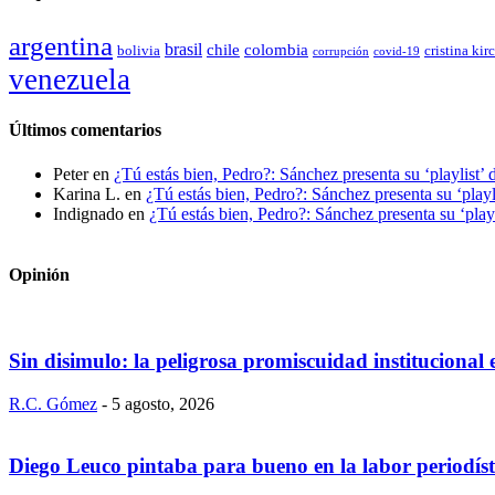
argentina
brasil
chile
colombia
bolivia
cristina kir
covid-19
corrupción
venezuela
Últimos comentarios
Peter
en
¿Tú estás bien, Pedro?: Sánchez presenta su ‘playlist’ 
Karina L.
en
¿Tú estás bien, Pedro?: Sánchez presenta su ‘playl
Indignado
en
¿Tú estás bien, Pedro?: Sánchez presenta su ‘playl
Opinión
Sin disimulo: la peligrosa promiscuidad institucional
R.C. Gómez
-
5 agosto, 2026
Diego Leuco pintaba para bueno en la labor periodís