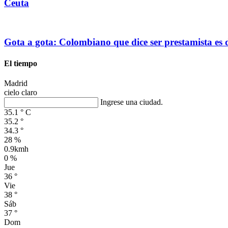
Ceuta
Gota a gota: Colombiano que dice ser prestamista es
El tiempo
Madrid
cielo claro
Ingrese una ciudad.
35.1
°
C
35.2
°
34.3
°
28 %
0.9kmh
0 %
Jue
36
°
Vie
38
°
Sáb
37
°
Dom