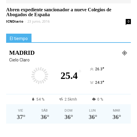
Abren expediente sancionador a nueve Colegios de
Abogados de España
ICNDiario
-
23 junio, 2016
0
El tiempo
MADRID
Cielo Claro
°
26.3
°
25.4
°
24.3
54 %
2.5kmh
0 %
VIE
SÁB
DOM
LUN
MAR
37
°
36
°
36
°
36
°
36
°