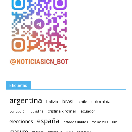
Etiquetas
argentina
brasil
chile
colombia
bolivia
cristina kirchner
ecuador
covid-19
corrupción
españa
elecciones
estados unidos
lula
evo morales
maduro
méxico
onu