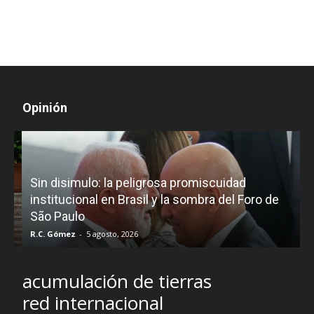
Opinión
D
Sin disimulo: la peligrosa promiscuidad
p
e
institucional en Brasil y la sombra del Foro de
São Paulo
R.C. Gómez
-
5 agosto, 2026
I
acumulación de tierras
red internacional