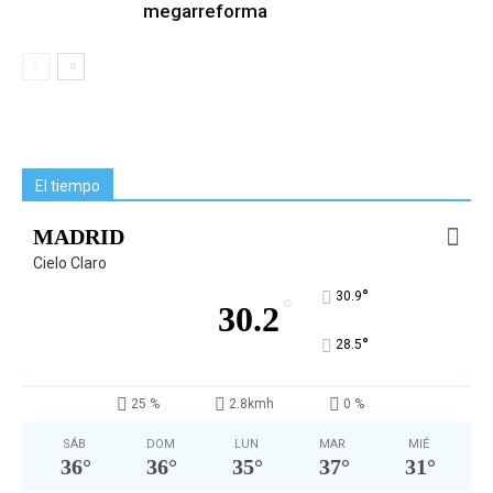
megarreforma
El tiempo
MADRID
Cielo Claro
°
30.9
°
30.2
°
28.5
25 %
2.8kmh
0 %
SÁB
DOM
LUN
MAR
MIÉ
36
°
36
°
35
°
37
°
31
°