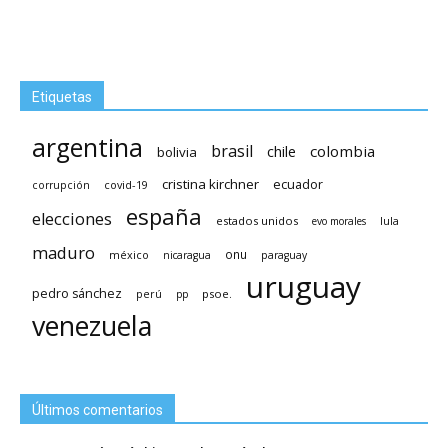
Etiquetas
argentina
brasil
chile
colombia
bolivia
cristina kirchner
ecuador
covid-19
corrupción
españa
elecciones
estados unidos
lula
evo morales
maduro
méxico
onu
nicaragua
paraguay
uruguay
pedro sánchez
psoe.
perú
pp
venezuela
Últimos comentarios