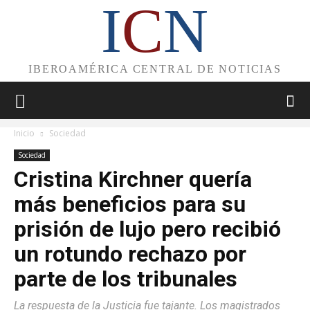
I
C
N
IBEROAMÉRICA CENTRAL DE NOTICIAS
Inicio
Sociedad
Sociedad
Cristina Kirchner quería
más beneficios para su
prisión de lujo pero recibió
un rotundo rechazo por
parte de los tribunales
La respuesta de la Justicia fue tajante. Los magistrados