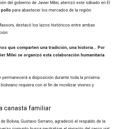
ción del gobierno de Javier Milei, aterrizó este sábado en El
 pollo
para abastecer los mercados de la región.
Massoni, destacó los lazos históricos entre ambas
ción:
nos que comparten una tradición, una historia… Por
ier Milei se organizó esta colaboración humanitaria
ve permanecerá a disposición durante toda la próxima
boliviano requiera con el fin de movilizar víveres y
a canasta familiar
 de Bolivia, Gustavo Serrano, agradeció el respaldo de la
uerzo conjunto busca neutralizar el impacto del cerco vial