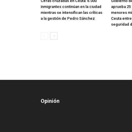
Cifras cruzadas en Ceuta: 6.000
Gobierno d
inmigrantes continúan en la ciudad
aprueba 25 
mientras se intensifican las críticas
menores mig
a la gestión de Pedro Sánchez
Ceuta entre 
seguridad d
Opinión