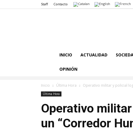
Staff
Contacto
INICIO
ACTUALIDAD
SOCIED
OPINIÓN
Inicio
Última Hora
Operativo militar y policial l
Última Hora
Operativo militar 
un “Corredor Hum