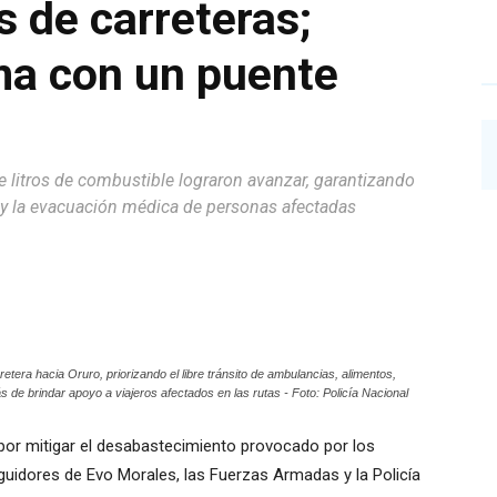
s de carreteras;
ma con un puente
 litros de combustible lograron avanzar, garantizando
 y la evacuación médica de personas afectadas
etera hacia Oruro, priorizando el libre tránsito de ambulancias, alimentos,
de brindar apoyo a viajeros afectados en las rutas - Foto: Policía Nacional
or mitigar el desabastecimiento provocado por los
uidores de Evo Morales, las Fuerzas Armadas y la Policía