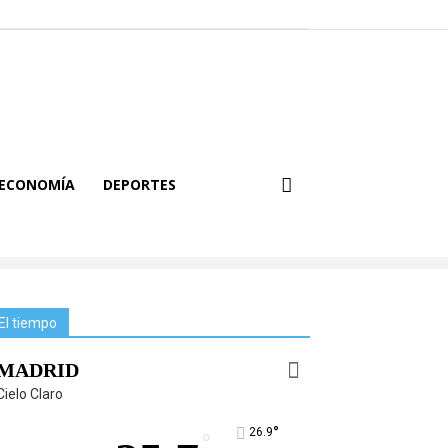
ECONOMÍA
DEPORTES
El tiempo
MADRID
Cielo Claro
°
26.9
°