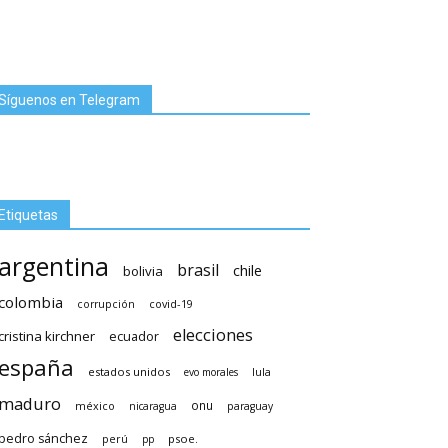
Síguenos en Telegram
Etiquetas
argentina
brasil
chile
bolivia
colombia
covid-19
corrupción
elecciones
cristina kirchner
ecuador
españa
estados unidos
lula
evo morales
maduro
méxico
onu
nicaragua
paraguay
pedro sánchez
psoe.
perú
pp