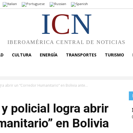
I
C
N
IBEROAMÉRICA CENTRAL DE NOTICIAS
AD
CULTURA
ENERGÍA
TRANSPORTES
TURISMO
ogra abrir un “Corredor Humanitario” en Bolivia ante...
y policial logra abrir
anitario” en Bolivia