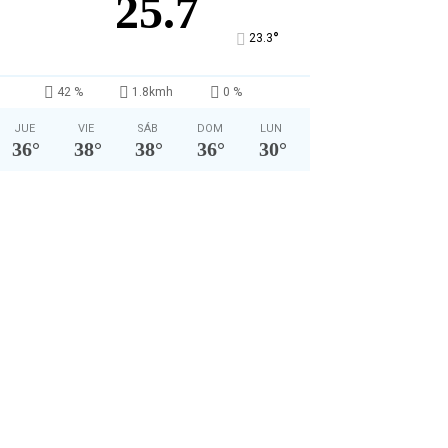
25.7
°
23.3
42 %
1.8kmh
0 %
JUE
VIE
SÁB
DOM
LUN
36
°
38
°
38
°
36
°
30
°