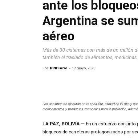
ante los bloqueo
Argentina se su
aéreo
Más de 30 cisternas con más de un millón de
también el traslado de alimentos, medicinas
Por
ICNDiario
-
17 mayo, 2026
Las acciones se ejecutan en la zona Sur, ciudad de El Alto y carr
medicamentos y productos esenciales para la población, además 
LA PAZ, BOLIVIA
— En un esfuerzo conjunto p
bloqueos de carreteras protagonizados por seg