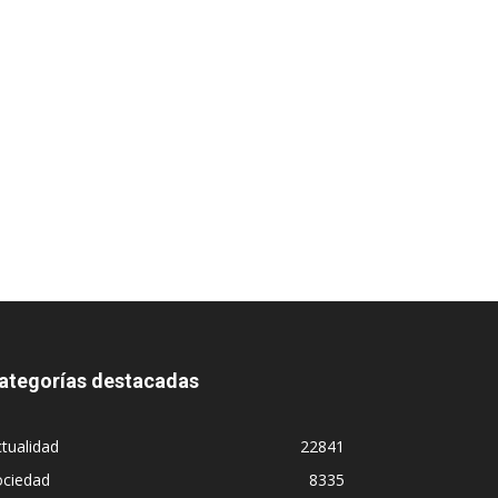
ategorías destacadas
tualidad
22841
ociedad
8335