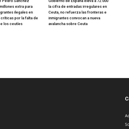
e Pedro Sánchez
Gobierno de España eleva a 72.000
millones extra para
la cifra de entradas irregulares en
rantes ilegales en
Ceuta, no refuerza las fronteras e
críticas por la falta de
inmigrantes convocan a nueva
e los ceutíes
avalancha sobre Ceuta
C
Ac
S