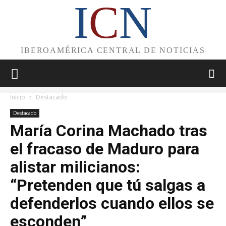
I
C
N
IBEROAMÉRICA CENTRAL DE NOTICIAS
Inicio
Destacado
Destacado
María Corina Machado tras
el fracaso de Maduro para
alistar milicianos:
“Pretenden que tú salgas a
defenderlos cuando ellos se
esconden”