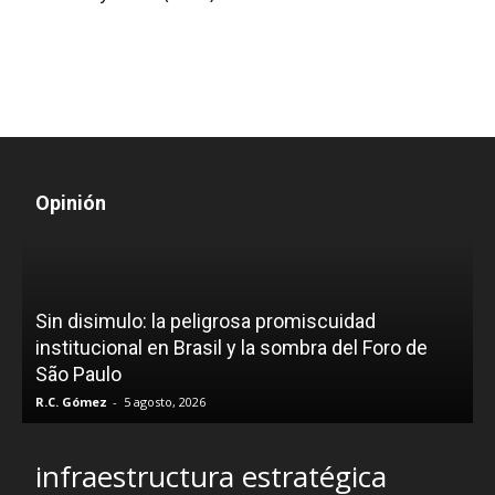
Opinión
D
Sin disimulo: la peligrosa promiscuidad
p
e
institucional en Brasil y la sombra del Foro de
São Paulo
R.C. Gómez
-
5 agosto, 2026
I
infraestructura estratégica