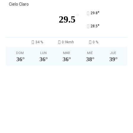
Cielo Claro
°
29.8
°
29.5
°
28.5
34 %
0.9kmh
0 %
DOM
LUN
MAR
MIÉ
JUE
36
°
36
°
36
°
38
°
39
°