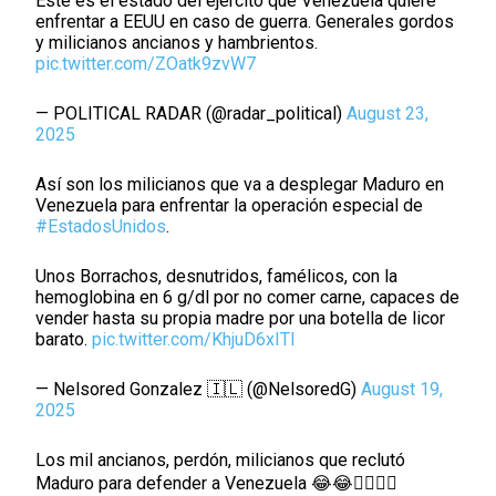
Este es el estado del ejército que Venezuela quiere
enfrentar a EEUU en caso de guerra. Generales gordos
y milicianos ancianos y hambrientos.
pic.twitter.com/ZOatk9zvW7
— POLITICAL RADAR (@radar_political)
August 23,
2025
Así son los milicianos que va a desplegar Maduro en
Venezuela para enfrentar la operación especial de
#EstadosUnidos
.
Unos Borrachos, desnutridos, famélicos, con la
hemoglobina en 6 g/dl por no comer carne, capaces de
vender hasta su propia madre por una botella de licor
barato.
pic.twitter.com/KhjuD6xITl
— Nelsored Gonzalez 🇮🇱 (@NelsoredG)
August 19,
2025
Los mil ancianos, perdón, milicianos que reclutó
Maduro para defender a Venezuela 😂😂🤦‍♂️🤦‍♂️