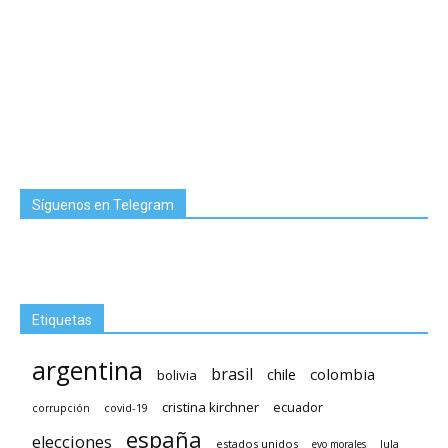
Síguenos en Telegram
Etiquetas
argentina
brasil
chile
colombia
bolivia
cristina kirchner
ecuador
covid-19
corrupción
españa
elecciones
estados unidos
lula
evo morales