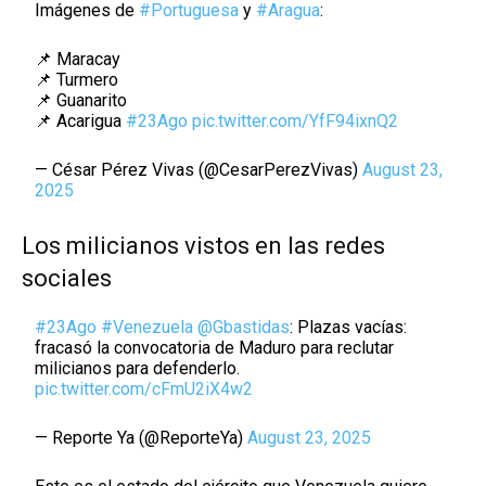
Imágenes de
#Portuguesa
y
#Aragua
:
📌 Maracay
📌 Turmero
📌 Guanarito
📌 Acarigua
#23Ago
pic.twitter.com/YfF94ixnQ2
— César Pérez Vivas (@CesarPerezVivas)
August 23,
2025
Los milicianos vistos en las redes
sociales
#23Ago
#Venezuela
@Gbastidas
: Plazas vacías:
fracasó la convocatoria de Maduro para reclutar
milicianos para defenderlo.
pic.twitter.com/cFmU2iX4w2
— Reporte Ya (@ReporteYa)
August 23, 2025