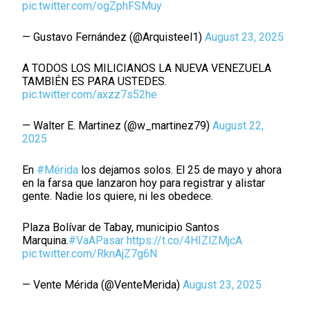
pic.twitter.com/ogZphFSMuy
— Gustavo Fernández (@Arquisteel1)
August 23, 2025
A TODOS LOS MILICIANOS LA NUEVA VENEZUELA
TAMBIÉN ES PARA USTEDES.
pic.twitter.com/axzz7s52he
— Walter E. Martinez (@w_martinez79)
August 22,
2025
En
#Mérida
los dejamos solos. El 25 de mayo y ahora
en la farsa que lanzaron hoy para registrar y alistar
gente. Nadie los quiere, ni les obedece.
Plaza Bolívar de Tabay, municipio Santos
Marquina.
#VaAPasar
https://t.co/4HIZlZMjcA
pic.twitter.com/RknAjZ7g6N
— Vente Mérida (@VenteMerida)
August 23, 2025