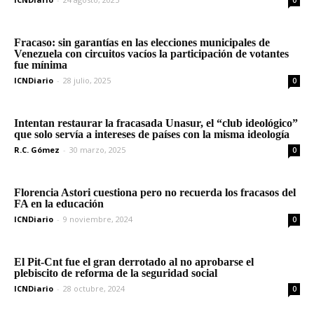
0
Fracaso: sin garantías en las elecciones municipales de
Venezuela con circuitos vacíos la participación de votantes
fue mínima
ICNDiario
-
28 julio, 2025
0
Intentan restaurar la fracasada Unasur, el “club ideológico”
que solo servía a intereses de países con la misma ideología
R.C. Gómez
-
30 marzo, 2025
0
Florencia Astori cuestiona pero no recuerda los fracasos del
FA en la educación
ICNDiario
-
9 noviembre, 2024
0
El Pit-Cnt fue el gran derrotado al no aprobarse el
plebiscito de reforma de la seguridad social
ICNDiario
-
28 octubre, 2024
0