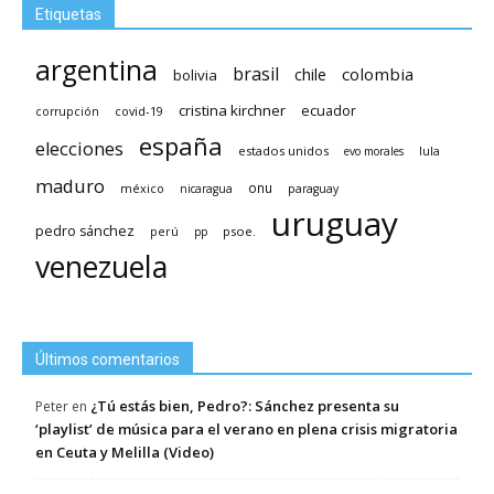
Etiquetas
argentina
brasil
chile
colombia
bolivia
cristina kirchner
ecuador
covid-19
corrupción
españa
elecciones
estados unidos
lula
evo morales
maduro
méxico
onu
nicaragua
paraguay
uruguay
pedro sánchez
psoe.
perú
pp
venezuela
Últimos comentarios
¿Tú estás bien, Pedro?: Sánchez presenta su
Peter
en
‘playlist’ de música para el verano en plena crisis migratoria
en Ceuta y Melilla (Video)