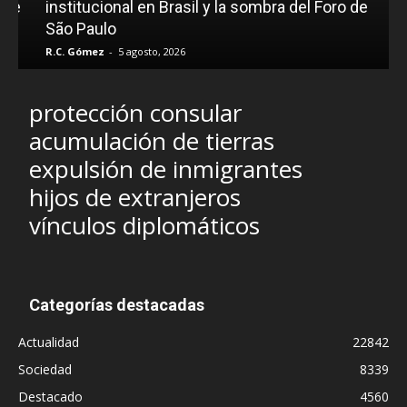
e
institucional en Brasil y la sombra del Foro de
São Paulo
R.C. Gómez
-
5 agosto, 2026
I
protección consular
acumulación de tierras
expulsión de inmigrantes
hijos de extranjeros
vínculos diplomáticos
Categorías destacadas
Actualidad
22842
Sociedad
8339
Destacado
4560