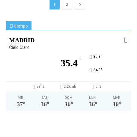
1
2
El tiempo
MADRID
Cielo Claro
°
35.8
°
35.4
°
34.8
23 %
2.2kmh
0 %
VIE
SÁB
DOM
LUN
MAR
37
°
36
°
36
°
36
°
36
°