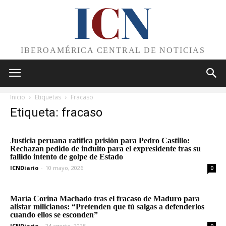
I
C
N
IBEROAMÉRICA CENTRAL DE NOTICIAS
Inicio
Etiquetas
Fracaso
Etiqueta: fracaso
Justicia peruana ratifica prisión para Pedro Castillo:
Rechazan pedido de indulto para el expresidente tras su
fallido intento de golpe de Estado
ICNDiario
-
10 mayo, 2026
0
María Corina Machado tras el fracaso de Maduro para
alistar milicianos: “Pretenden que tú salgas a defenderlos
cuando ellos se esconden”
ICNDiario
-
24 agosto, 2025