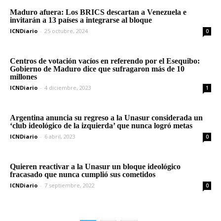
Maduro afuera: Los BRICS descartan a Venezuela e
invitarán a 13 países a integrarse al bloque
ICNDiario
-
25 octubre, 2024
0
Centros de votación vacíos en referendo por el Esequibo:
Gobierno de Maduro dice que sufragaron más de 10
millones
ICNDiario
-
4 diciembre, 2023
1
Argentina anuncia su regreso a la Unasur considerada un
‘club ideológico de la izquierda’ que nunca logró metas
ICNDiario
-
6 abril, 2023
0
Quieren reactivar a la Unasur un bloque ideológico
fracasado que nunca cumplió sus cometidos
ICNDiario
-
7 septiembre, 2022
0