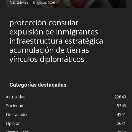
R.C. Gómez
-
5 agosto, 2026
I
protección consular
expulsión de inmigrantes
infraestructura estratégica
acumulación de tierras
vínculos diplomáticos
Categorías destacadas
Actualidad
22843
Sociedad
8340
Destacado
4561
Opinión
2681