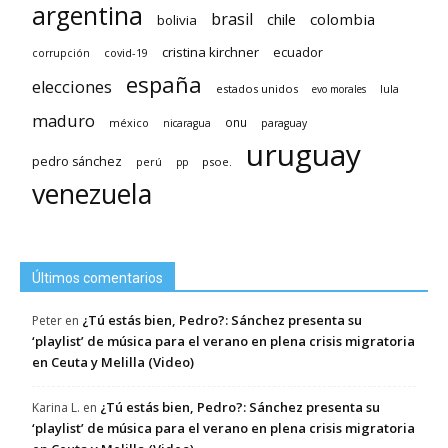
argentina
brasil
chile
colombia
bolivia
cristina kirchner
ecuador
covid-19
corrupción
españa
elecciones
estados unidos
lula
evo morales
maduro
méxico
onu
nicaragua
paraguay
uruguay
pedro sánchez
psoe.
perú
pp
venezuela
Últimos comentarios
¿Tú estás bien, Pedro?: Sánchez presenta su
Peter
en
‘playlist’ de música para el verano en plena crisis migratoria
en Ceuta y Melilla (Video)
¿Tú estás bien, Pedro?: Sánchez presenta su
Karina L.
en
‘playlist’ de música para el verano en plena crisis migratoria