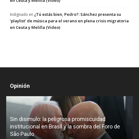
en Ceuta y Melilla (Video)
¿Tú estás bien, Pedro?: Sánchez presenta su
Indignado
en
‘playlist’ de música para el verano en plena crisis migratoria
en Ceuta y Melilla (Video)
Opinión
D
Sin disimulo: la peligrosa promiscuidad
p
e
institucional en Brasil y la sombra del Foro de
São Paulo