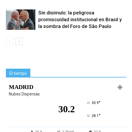
Sin disimulo: la peligrosa
promiscuidad institucional en Brasil y
la sombra del Foro de São Paulo
El tiempo
MADRID
Nubes Dispersas
°
30.9
°
30.2
°
28.1
25 %
2.3kmh
32 %