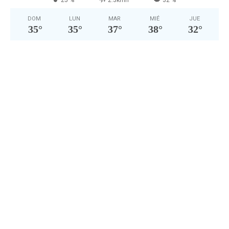
DOM
LUN
MAR
MIÉ
JUE
35
°
35
°
37
°
38
°
32
°