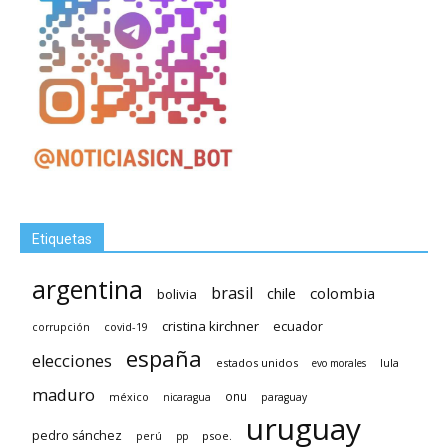
Etiquetas
argentina
brasil
chile
colombia
bolivia
cristina kirchner
ecuador
covid-19
corrupción
españa
elecciones
estados unidos
lula
evo morales
maduro
méxico
onu
nicaragua
paraguay
uruguay
pedro sánchez
psoe.
perú
pp