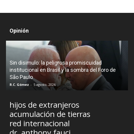
Opinión
D
Sin disimulo: la peligrosa promiscuidad
p
e
institucional en Brasil y la sombra del Foro de
São Paulo
R.C. Gómez
-
5 agosto, 2026
I
hijos de extranjeros
acumulación de tierras
red internacional
dr. anthony fauci