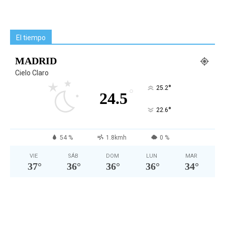
El tiempo
MADRID
Cielo Claro
°
25.2
°
24.5
°
22.6
54 %
1.8kmh
0 %
VIE
SÁB
DOM
LUN
MAR
37
°
36
°
36
°
36
°
34
°