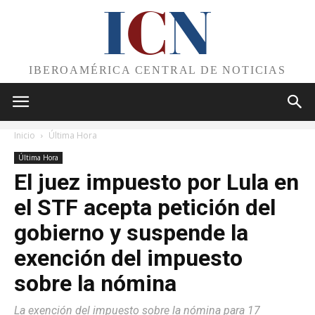
I
C
N
IBEROAMÉRICA CENTRAL DE NOTICIAS
Inicio
Última Hora
Última Hora
El juez impuesto por Lula en
el STF acepta petición del
gobierno y suspende la
exención del impuesto
sobre la nómina
La exención del impuesto sobre la nómina para 17