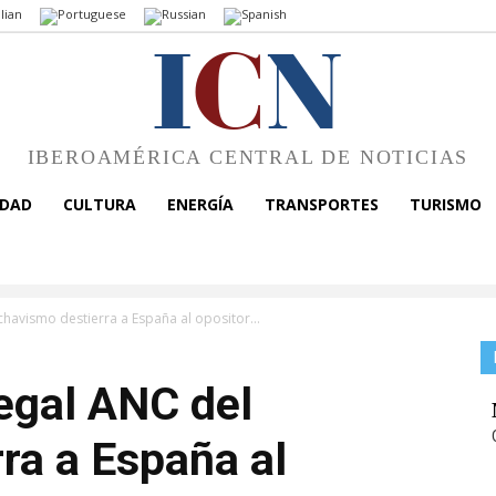
I
C
N
IBEROAMÉRICA CENTRAL DE NOTICIAS
EDAD
CULTURA
ENERGÍA
TRANSPORTES
TURISMO
chavismo destierra a España al opositor...
legal ANC del
ra a España al