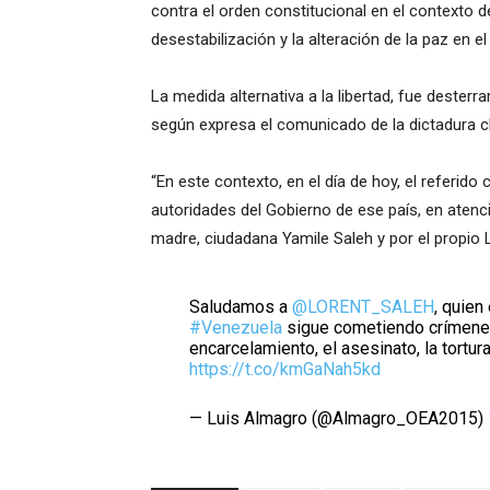
contra el orden constitucional en el contexto d
desestabilización y la alteración de la paz en e
La medida alternativa a la libertad, fue desterr
según expresa el comunicado de la dictadura c
“En este contexto, en el día de hoy, el referi
autoridades del Gobierno de ese país, en atenc
madre, ciudadana Yamile Saleh y por el propio L
Saludamos a
@LORENT_SALEH
, quien
#Venezuela
sigue cometiendo crímenes
encarcelamiento, el asesinato, la tortur
https://t.co/kmGaNah5kd
— Luis Almagro (@Almagro_OEA2015)