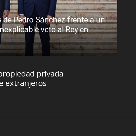
ulo: la peligrosa promiscuidad instituci
la sombra del Foro de São Paulo
sto, 2026
 propiedad privada
de extranjeros