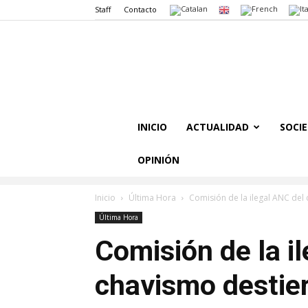
Staff
Contacto
INICIO
ACTUALIDAD
SOCI
OPINIÓN
Inicio
Última Hora
Comisión de la ilegal ANC del 
Última Hora
Comisión de la i
chavismo destier