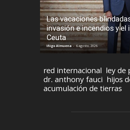
edro Sánchez frente a un
icable veto al Rey en
Sin disim
Brasil y 
R.C. Gómez
-
5 ago
red internacional
ley de
dr. anthony fauci
hijos 
acumulación de tierras