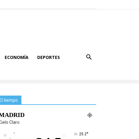
ECONOMÍA
DEPORTES
El tiempo
MADRID
Cielo Claro
°
25.2
°