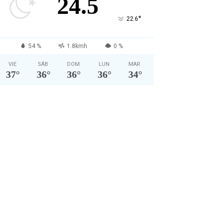
24.5
°
22.6
54 %
1.8kmh
0 %
VIE
SÁB
DOM
LUN
MAR
37
°
36
°
36
°
36
°
34
°