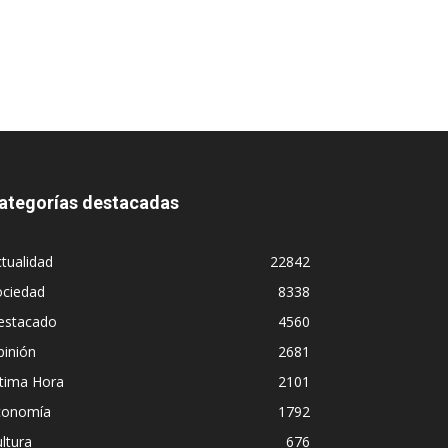
ategorías destacadas
tualidad
22842
ociedad
8338
estacado
4560
pinión
2681
ltima Hora
2101
conomía
1792
ltura
676