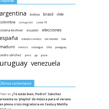
Etiquetas
argentina
brasil
chile
bolivia
colombia
covid-19
corrupción
elecciones
cristina kirchner
ecuador
españa
estados unidos
lula
evo morales
maduro
méxico
onu
nicaragua
paraguay
pedro sánchez
psoe.
perú
pp
uruguay
venezuela
Últimos comentarios
¿Tú estás bien, Pedro?: Sánchez
Peter
en
presenta su ‘playlist’ de música para el verano
en plena crisis migratoria en Ceuta y Melilla