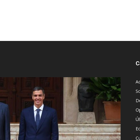
C
Ac
S
D
O
Ú
E
Cu