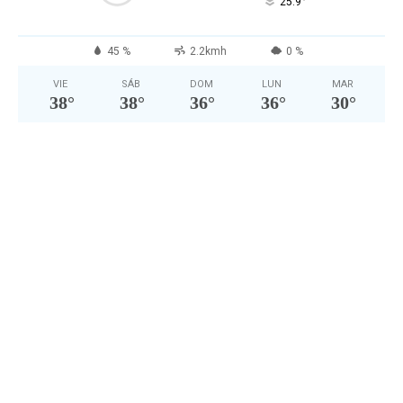
°
25.9
45 %
2.2kmh
0 %
VIE
SÁB
DOM
LUN
MAR
38
°
38
°
36
°
36
°
30
°