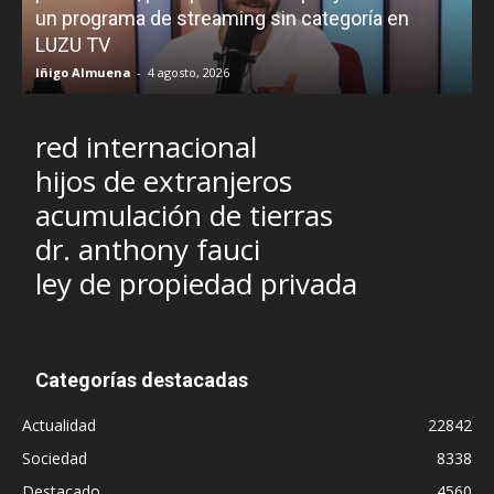
un programa de streaming sin categoría en
H
LUZU TV
l
Iñigo Almuena
-
4 agosto, 2026
R
red internacional
hijos de extranjeros
acumulación de tierras
dr. anthony fauci
ley de propiedad privada
Categorías destacadas
Actualidad
22842
Sociedad
8338
Destacado
4560