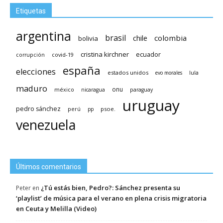
Etiquetas
argentina
brasil
chile
colombia
bolivia
cristina kirchner
ecuador
covid-19
corrupción
españa
elecciones
estados unidos
lula
evo morales
maduro
méxico
onu
nicaragua
paraguay
uruguay
pedro sánchez
psoe.
perú
pp
venezuela
Últimos comentarios
¿Tú estás bien, Pedro?: Sánchez presenta su
Peter
en
‘playlist’ de música para el verano en plena crisis migratoria
en Ceuta y Melilla (Video)