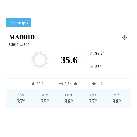
El tiempo
MADRID
Cielo Claro
°
36.2
°
35.6
°
35
20 %
2.7kmh
1 %
SÁB
DOM
LUN
MAR
MIÉ
37
°
35
°
36
°
37
°
38
°