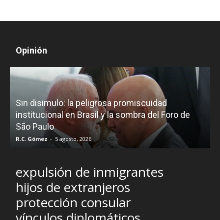
Opinión
D
Sin disimulo: la peligrosa promiscuidad
p
e
institucional en Brasil y la sombra del Foro de
São Paulo
R.C. Gómez
-
5 agosto, 2026
I
expulsión de inmigrantes
hijos de extranjeros
protección consular
vínculos diplomáticos