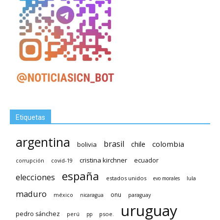
Etiquetas
argentina
brasil
chile
colombia
bolivia
cristina kirchner
ecuador
covid-19
corrupción
españa
elecciones
estados unidos
lula
evo morales
maduro
méxico
onu
nicaragua
paraguay
uruguay
pedro sánchez
psoe.
perú
pp