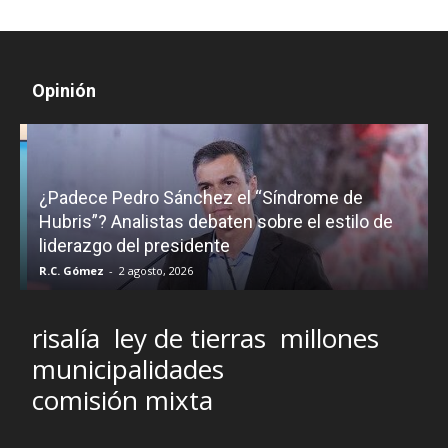
Opinión
¿Padece Pedro Sánchez el “Síndrome de
C
Hubris”? Analistas debaten sobre el estilo de
c
liderazgo del presidente
R.C. Gómez
-
2 agosto, 2026
M
risalía
ley de tierras
millones
municipalidades
comisión mixta