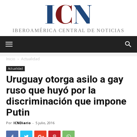
I
C
N
IBEROAMÉRICA CENTRAL DE NOTICIAS
Inicio
Actualidad
Actualidad
Uruguay otorga asilo a gay
ruso que huyó por la
discriminación que impone
Putin
Por
ICNDiario
-
5 julio, 2016