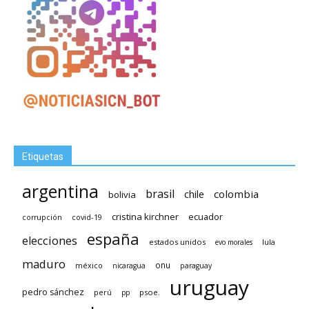
Etiquetas
argentina
brasil
chile
colombia
bolivia
cristina kirchner
ecuador
covid-19
corrupción
españa
elecciones
estados unidos
lula
evo morales
maduro
méxico
onu
nicaragua
paraguay
uruguay
pedro sánchez
psoe.
perú
pp