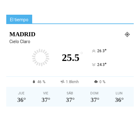
El tiempo
MADRID
Cielo Claro
°
26.3
°
25.5
°
24.3
46 %
1.8kmh
0 %
JUE
VIE
SÁB
DOM
LUN
36
°
37
°
37
°
37
°
36
°