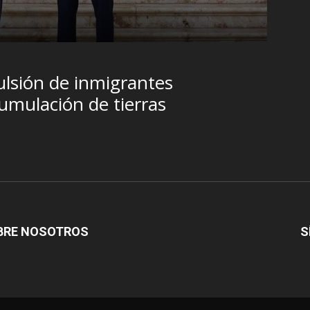
Brasil y la sombra del Foro de São Pau
R.C. Gómez
-
5 agosto, 2026
lsión de inmigrantes
umulación de tierras
BRE NOSOTROS
S