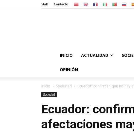
Staff
Contacto
INICIO
ACTUALIDAD
SOCI
OPINIÓN
Inicio
Sociedad
Ecuador: confirman que no hay af
Sociedad
Ecuador: confir
afectaciones may