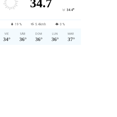
34.7
°
34.4
19 %
5.4kmh
0 %
VIE
SÁB
DOM
LUN
MAR
34
°
36
°
36
°
36
°
37
°