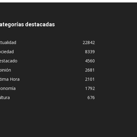
ategorías destacadas
tualidad
22842
ociedad
8339
estacado
4560
pinión
2681
ltima Hora
2101
conomía
1792
ltura
676
Diego Leuco pint
 institucional en
pero prefirió de