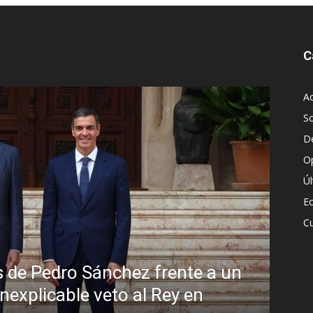
C
Ac
S
D
O
Ú
E
Cu
Sin disimulo: la peligrosa promiscuidad