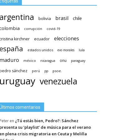
Etiquetas
argentina
brasil
chile
bolivia
colombia
covid-19
corrupción
elecciones
cristina kirchner
ecuador
españa
estados unidos
lula
evo morales
maduro
méxico
onu
nicaragua
paraguay
pedro sánchez
psoe.
perú
pp
uruguay
venezuela
Últimos comentarios
¿Tú estás bien, Pedro?: Sánchez
Peter
en
presenta su ‘playlist’ de música para el verano
en plena crisis migratoria en Ceuta y Melilla