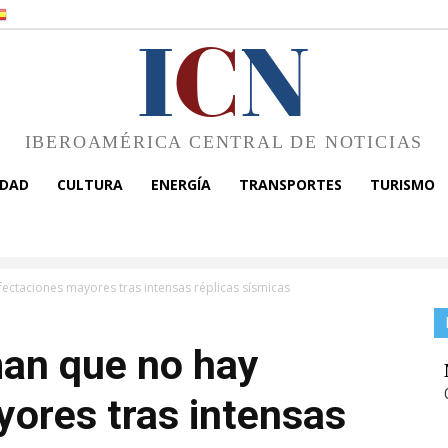
I
C
N
IBEROAMÉRICA CENTRAL DE NOTICIAS
EDAD
CULTURA
ENERGÍA
TRANSPORTES
TURISMO
ectaciones mayores tras intensas réplicas sísmicas
man que no hay
ores tras intensas