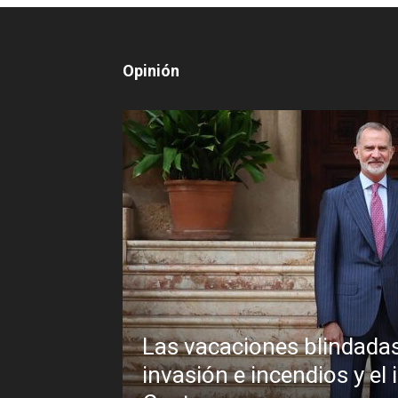
Opinión
adas de Pedro Sánchez frente a un
 el inexplicable veto al Rey en