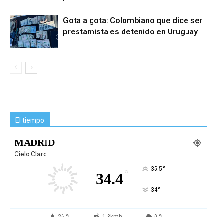
Gota a gota: Colombiano que dice ser
prestamista es detenido en Uruguay
El tiempo
MADRID
Cielo Claro
°
35.5
°
34.4
°
34
26 %
1.3kmh
0 %