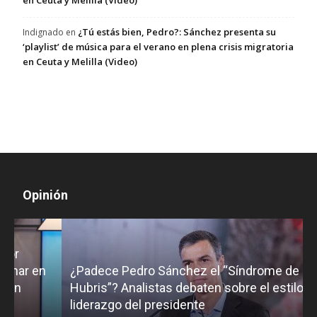
en Ceuta y Melilla (Video)
¿Tú estás bien, Pedro?: Sánchez presenta su
Indignado
en
‘playlist’ de música para el verano en plena crisis migratoria
en Ceuta y Melilla (Video)
Opinión
¿Padece Pedro Sánchez el “Síndrome de
C
Hubris”? Analistas debaten sobre el estilo de
c
liderazgo del presidente