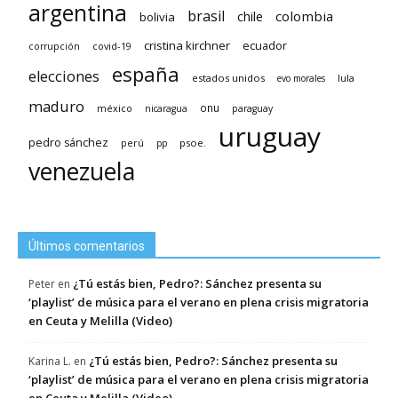
argentina
brasil
chile
colombia
bolivia
cristina kirchner
ecuador
covid-19
corrupción
españa
elecciones
estados unidos
lula
evo morales
maduro
méxico
onu
nicaragua
paraguay
uruguay
pedro sánchez
psoe.
perú
pp
venezuela
Últimos comentarios
¿Tú estás bien, Pedro?: Sánchez presenta su
Peter
en
‘playlist’ de música para el verano en plena crisis migratoria
en Ceuta y Melilla (Video)
¿Tú estás bien, Pedro?: Sánchez presenta su
Karina L.
en
‘playlist’ de música para el verano en plena crisis migratoria