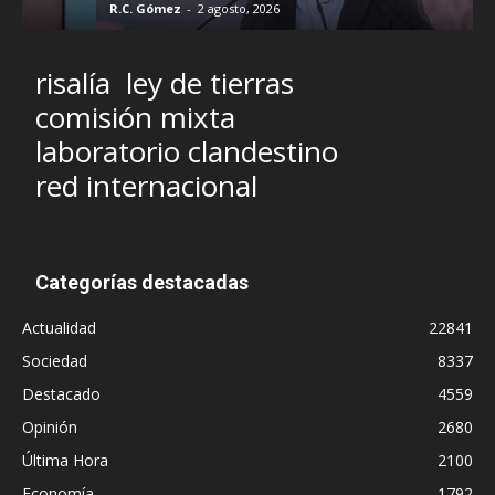
R.C. Gómez
-
2 agosto, 2026
M
risalía
ley de tierras
comisión mixta
laboratorio clandestino
red internacional
Categorías destacadas
Actualidad
22841
Sociedad
8337
Destacado
4559
Opinión
2680
Última Hora
2100
Economía
1792