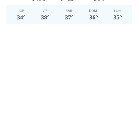
JUE
VIE
SÁB
DOM
LUN
34
°
38
°
37
°
36
°
35
°