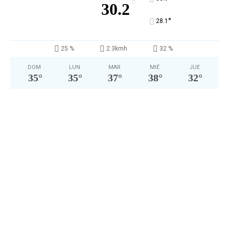
°
30.2
°
28.1
25 %
2.3kmh
32 %
DOM
LUN
MAR
MIÉ
JUE
35
°
35
°
37
°
38
°
32
°