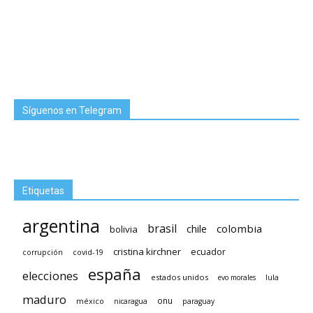
Síguenos en Telegram
Etiquetas
argentina
brasil
chile
colombia
bolivia
cristina kirchner
ecuador
covid-19
corrupción
españa
elecciones
estados unidos
lula
evo morales
maduro
méxico
onu
nicaragua
paraguay