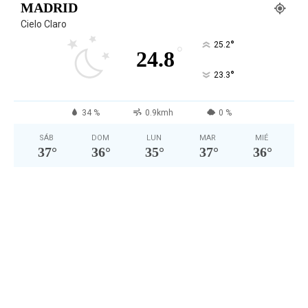
MADRID
Cielo Claro
°
25.2
°
24.8
°
23.3
34 %
0.9kmh
0 %
SÁB
DOM
LUN
MAR
MIÉ
37
°
36
°
35
°
37
°
36
°