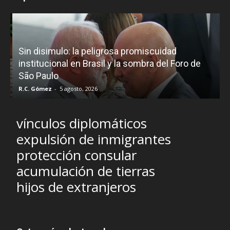
D
Sin disimulo: la peligrosa promiscuidad
p
e
institucional en Brasil y la sombra del Foro de
São Paulo
R.C. Gómez
-
5 agosto, 2026
I
vínculos diplomáticos
expulsión de inmigrantes
protección consular
acumulación de tierras
hijos de extranjeros