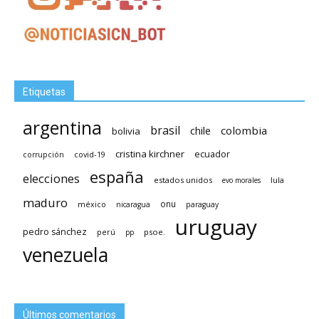
Etiquetas
argentina
brasil
chile
colombia
bolivia
cristina kirchner
ecuador
covid-19
corrupción
españa
elecciones
estados unidos
lula
evo morales
maduro
méxico
onu
nicaragua
paraguay
uruguay
pedro sánchez
psoe.
perú
pp
venezuela
Últimos comentarios