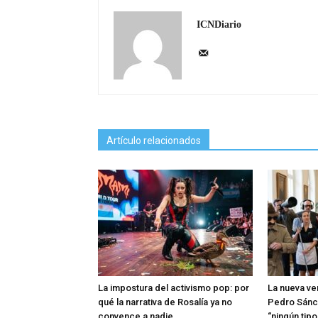
ICNDiario
Artículo relacionados
La impostura del activismo pop: por
La nueva ve
qué la narrativa de Rosalía ya no
Pedro Sánc
convence a nadie
“ningún tip