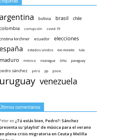
Etiquetas
argentina
brasil
chile
bolivia
colombia
covid-19
corrupción
elecciones
cristina kirchner
ecuador
españa
estados unidos
lula
evo morales
maduro
méxico
onu
nicaragua
paraguay
pedro sánchez
psoe.
perú
pp
uruguay
venezuela
Últimos comentarios
¿Tú estás bien, Pedro?: Sánchez
Peter
en
presenta su ‘playlist’ de música para el verano
en plena crisis migratoria en Ceuta y Melilla