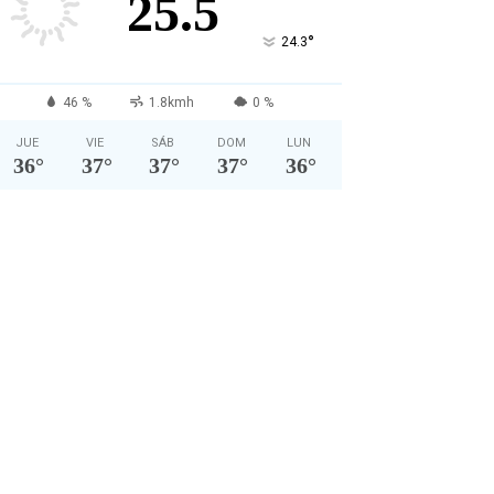
25.5
°
24.3
46 %
1.8kmh
0 %
JUE
VIE
SÁB
DOM
LUN
36
°
37
°
37
°
37
°
36
°