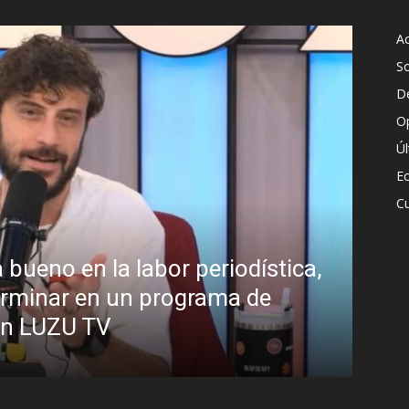
Ac
S
D
O
Ú
E
Cu
riodística,
¿Padece Pedro Sánchez 
ama de
Analistas debaten sobre e
presidente
R.C. Gómez
-
2 agosto, 2026