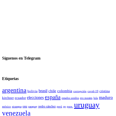
Síguenos en Telegram
Etiquetas
argentina
brasil
chile
colombia
bolivia
cristina
covid-19
corrupción
españa
elecciones
maduro
kirchner
ecuador
estados unidos
lula
evo morales
uruguay
pedro sánchez
méxico
onu
psoe.
nicaragua
paraguay
perú
pp
venezuela