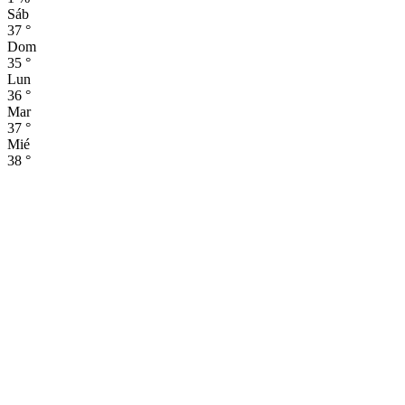
Sáb
37
°
Dom
35
°
Lun
36
°
Mar
37
°
Mié
38
°