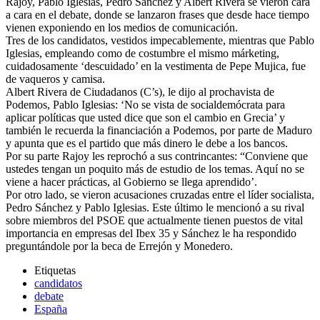
Rajoy, Pablo Iglesias, Pedro Sánchez y Albert Rivera se vieron cara
a cara en el debate, donde se lanzaron frases que desde hace tiempo
vienen exponiendo en los medios de comunicación.
Tres de los candidatos, vestidos impecablemente, mientras que Pablo
Iglesias, empleando como de costumbre el mismo márketing,
cuidadosamente ‘descuidado’ en la vestimenta de Pepe Mujica, fue
de vaqueros y camisa.
Albert Rivera de Ciudadanos (C’s), le dijo al prochavista de
Podemos, Pablo Iglesias: ‘No se vista de socialdemócrata para
aplicar políticas que usted dice que son el cambio en Grecia’ y
también le recuerda la financiación a Podemos, por parte de Maduro
y apunta que es el partido que más dinero le debe a los bancos.
Por su parte Rajoy les reprochó a sus contrincantes: “Conviene que
ustedes tengan un poquito más de estudio de los temas. Aquí no se
viene a hacer prácticas, al Gobierno se llega aprendido’.
Por otro lado, se vieron acusaciones cruzadas entre el líder socialista,
Pedro Sánchez y Pablo Iglesias. Este último le mencionó a su rival
sobre miembros del PSOE que actualmente tienen puestos de vital
importancia en empresas del Ibex 35 y Sánchez le ha respondido
preguntándole por la beca de Errejón y Monedero.
Etiquetas
candidatos
debate
España