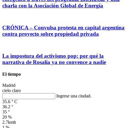
charla con la Asociación Global de Energía
CRÓNICA – Convulsa protesta en capital argentina
contra proyecto sobre propiedad privada
La impostura del activismo pop: por qué la
narrativa de Rosalía ya no convence a nadie
El tiempo
Madrid
cielo claro
Ingrese una ciudad.
35.6
°
C
36.2
°
35
°
20 %
2.7kmh
1 %