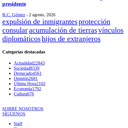
presidente
R.C. Gómez
-
2 agosto, 2026
expulsión de inmigrantes
protección
consular
acumulación de tierras
vínculos
diplomáticos
hijos de extranjeros
Categorías destacadas
Actualidad
22843
Sociedad
8339
Destacado
4561
Opinión
2681
Última Hora
2102
Economía
1792
Cultura
676
SOBRE NOSOTROS
SÍGUENOS
Staff